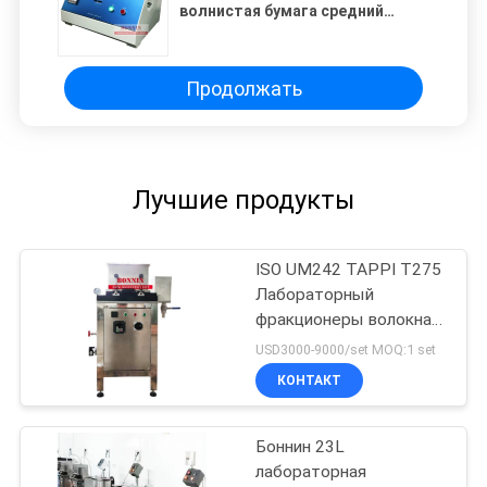
волнистая бумага средний
флейтер лаборатория CMT CCT
Concora флейтер
испытательный аппарат
Продолжать
Лучшие продукты
ISO UM242 TAPPI T275
Лабораторный
фракционеры волокна
типа Сомервиля
USD3000-9000/set MOQ:1 set
КОНТАКТ
Боннин 23L
лабораторная