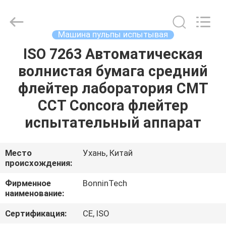
BN-
8049
поставщик.
Copyright
©
Машина пульпы испытывая
2022
-
2025
ISO 7263 Автоматическая
ДОМ
Wuhan
Bonnin
волнистая бумага средний
Technology
Ltd..
All
ПРОДУКТЫ
флейтер лаборатория CMT
Rights
Reserved.
Developed
CCT Concora флейтер
by
ECER
ВИДЕО
испытательный аппарат
О
Место
Ухань, Китай
происхождения:
НАС
Фирменное
BonninTech
наименование:
ПУТЕШЕСТВИЕ
ФАБРИКИ
Сертификация:
CE, ISO