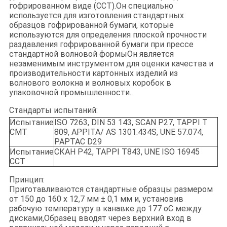
гофрированном виде (CCT).Он специально
используется для изготовления стандартных
образцов гофрированной бумаги, которые
используются для определения плоской прочности
раздавления гофрированной бумаги при прессе
стандартной волновой формыОн является
незаменимым инструментом для оценки качества и
производительности картонных изделий из
волнового волокна и волновых коробок в
упаковочной промышленности.
Стандарты испытаний:
Испытание
ISO 7263, DIN 53 143, SCAN P27, TAPPI T
CMT
809, APPITA/ AS 1301.434S, UNE 57.074,
PAPTAC D29
Испытание
СКАН P42, TAPPI T843, UNE ISO 16945
CCT
Принцип:
Приготавливаются стандартные образцы размером
от 150 до 160 х 12,7 мм ± 0,1 мм и, установив
рабочую температуру в канавке до 177 oC между
дисками,Образец вводят через верхний вход в