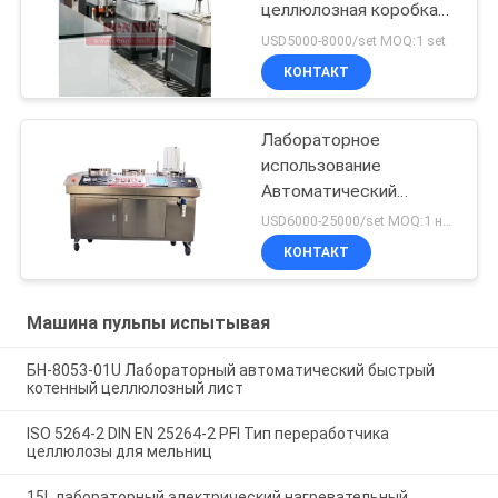
целлюлозная коробка
класса долины
USD5000-8000/set MOQ:1 set
КОНТАКТ
Лабораторное
использование
Автоматический
быстрый котен-лист
USD6000-25000/set MOQ:1 набор
для бумажной
КОНТАКТ
целлюлозы
Машина пульпы испытывая
БН-8053-01U Лабораторный автоматический быстрый
котенный целлюлозный лист
ISO 5264-2 DIN EN 25264-2 PFI Тип переработчика
целлюлозы для мельниц
15L лабораторный электрический нагревательный