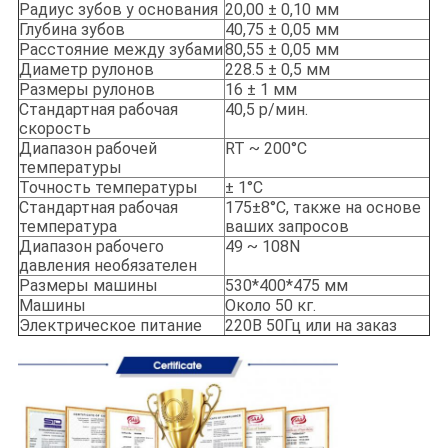
Радиус зубов у основания
20,00 ± 0,10 мм
Глубина зубов
40,75 ± 0,05 мм
Расстояние между зубами
80,55 ± 0,05 мм
Диаметр рулонов
228.5 ± 0,5 мм
Размеры рулонов
16 ± 1 мм
Стандартная рабочая
40,5 р/мин.
скорость
Диапазон рабочей
RT ~ 200°C
температуры
Точность температуры
± 1°C
Стандартная рабочая
175±8°C, также на основе
температура
ваших запросов
Диапазон рабочего
49 ~ 108N
давления необязателен
Размеры машины
530*400*475 мм
Машины
Около 50 кг.
Электрическое питание
220В 50Гц или на заказ