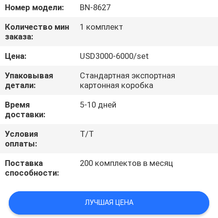
Номер модели:
BN-8627
ПРОВЕРКА
Количество мин
1 комплект
КАЧЕСТВА
заказа:
Цена:
USD3000-6000/set
СВЯЖИТЕСЬ
Упаковывая
Стандартная экспортная
МЫ
детали:
картонная коробка
Время
5-10 дней
СПРОСИТЕ
доставки:
ЦИТАТУ
Условия
T/T
оплаты:
КАРТА
Поставка
200 комплектов в месяц
способности:
САЙТА
ЛУЧШАЯ ЦЕНА
PRIVACY