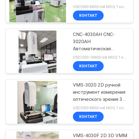
POLICY
зрения VMS-3020
USD5500-8800/set MOQ:1 комплект
Изобразительный
КОНТАКТ
измерительный прибор
12
ТГА ДСК
CNC-4030AH CNC-
3020AH
Инструментальная
Автоматическая
видеоизмерительная
тепловая
USD3500-18800/set MOQ:1 комплект
машина для
КОНТАКТ
изображений 3D CNC
видеоизмерительная
система
VMS-3020 2D ручной
5
инструмент измерения
Тепломер
оптического зрения 3D
автоматическая
USD5500-8800/set MOQ:1 комплект
дифференциальный
система измерения
КОНТАКТ
изображения видео
просматривать
VMS-4030F 2D 3D VMM