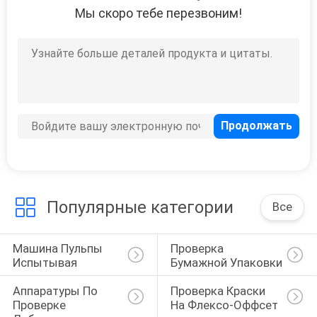
Мы скоро тебе перезвоним!
9
Видеоизмерительная
система
19
Таблетные
Популярные категории
Все
тестеры
Машина Пульпы 
Проверка 
Испытывая
Бумажной Упаковки
Аппаратуры По 
Проверка Краски 
Проверке 
На Флексо-Оффсет