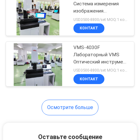
Система измерения
изображения
9
оптического зрения
USD3500-8800/set MOQ:1 комплект
Видеоизмерительная
Измеритель
КОНТАКТ
машина
поверхностной
VMS-4030F
напряженности
Лабораторный VMS
Оптический инструмент
жидкости
Руководство 2D
USD3500-8800/set MOQ:1 комплект
Видение Изображение
КОНТАКТ
47
Видео Измерительная
система Машина
Лабораторная
вакуумная
Осмотрите больше
морозильная
сушилка
Оставьте сообщение