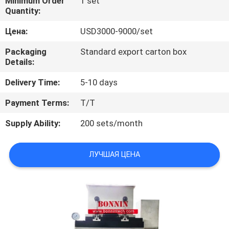
Minimum Order
1 set
Quantity:
ПРОВЕРКА
Цена:
USD3000-9000/set
КАЧЕСТВА
Packaging
Standard export carton box
Details:
СВЯЖИТЕСЬ
Delivery Time:
5-10 days
МЫ
Payment Terms:
T/T
СПРОСИТЕ
Supply Ability:
200 sets/month
ЦИТАТУ
ЛУЧШАЯ ЦЕНА
КАРТА
САЙТА
PRIVACY