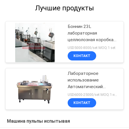
Лучшие продукты
Боннин 23L
лабораторная
целлюлозная коробка
класса долины
USD5000-8000/set MOQ:1 set
КОНТАКТ
Лабораторное
использование
Автоматический
быстрый котен-лист
USD6000-25000/set MOQ:1 набор
для бумажной
КОНТАКТ
целлюлозы
Машина пульпы испытывая