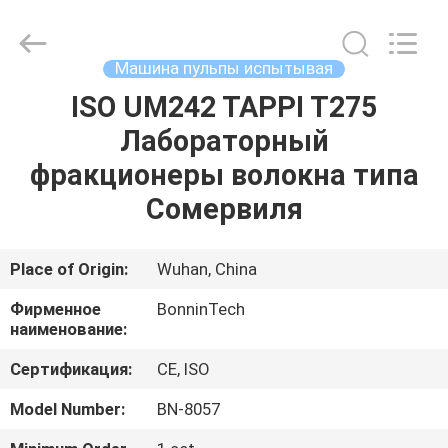
BN-
8049
поставщик.
Copyright
©
Машина пульпы испытывая
2022
-
2025
ISO UM242 TAPPI T275
ДОМ
Wuhan
Bonnin
Лабораторный
Technology
Ltd..
All
ПРОДУКТЫ
фракционеры волокна типа
Rights
Reserved.
Developed
Сомервиля
by
ECER
ВИДЕО
Place of Origin:
Wuhan, China
О
Фирменное
BonninTech
НАС
наименование:
Сертификация:
CE, ISO
ПУТЕШЕСТВИЕ
Model Number:
BN-8057
ФАБРИКИ