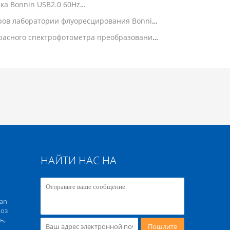
ка Bonnin USB2.0 60Hz
нской лаборатории
ров лаборатории флуоресцирования Bonnin
емая
красного спектрофотометра преобразования
НАЙТИ НАС НА
an
 оз
ь,
Пошлите