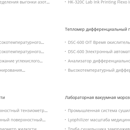
ределения выгонки азота
HK-320C Lab Ink Printing Flex
охладителем
Тепломер дифференциальный 
сокотемпературного
DSC-600 OIT Время окислите
сканирующий калориметр 220
сокотемпературного
DSC-600 Электронный автом
пластмассовых испытаний Спл
калориметр 550C Лабораторны
ржание углекислого
Анализатор дифференциально
расплав для испытания обору
DSC-600 DSC
анирования
Высокотемпературный диффер
огравиметрического
просматривать DSC-1000 ди
сти
Лабораторная вакуумная мороз
рхностный тензиометр
Промышленная система сушил
ий ISO 1409
многофункциональная автомат
онный поверхностный
Lyophilizer масштаба медици
ый счетчик
замораживания лаборатории в
зиометр жидкости
Труба сушильщика заморажив