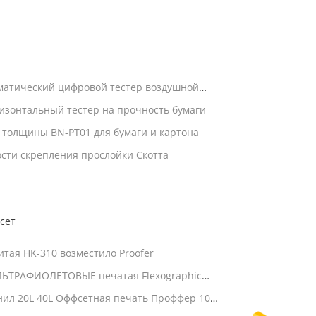
матический цифровой тестер воздушной
изонтальный тестер на прочность бумаги
 толщины BN-PT01 для бумаги и картона
ости скрепления прослойки Скотта
сет
тая HK-310 возместило Proofer
УЛЬТРАФИОЛЕТОВЫЕ печатая Flexographic
 чернил
ил 20L 40L Оффсетная печать Проффер 10L
ешивания чернил