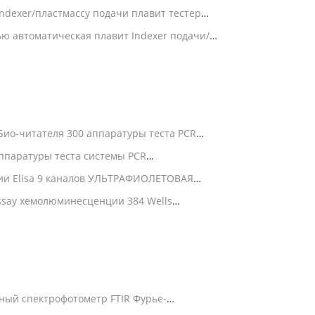
ndexer/пластмассу подачи плавит тестер
ю автоматическая плавит Indexer подачи/
тока MFI
Био-читателя 300 аппаратуры теста PCR
РАФИОЛЕТОВЫЕ видимые
аппаратуры теста системы PCR
ии Elisa 9 каналов УЛЬТРАФИОЛЕТОВАЯ
 PCR 750nm
ssay хемолюминесценции 384 Wells
Multi
ный спектрофотометр FTIR Фурье-
асный спектрофотометр OEM