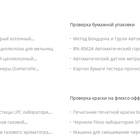
Проверка бумажной упаковки
трый котенный
Метод Бендцена и Гурли Авто
проницаемости
а целлюлозы для мельниц
BN-8062A Автоматический гор
ый целлюлозный
Автоматический датчик метра
вариватель)
еры (Somerville
Картон бумаги тестера прочн
Проверка краски на флексо-офф
стицы LPC лаборатории
Печатание печатной краски Ки
 ЗА КАЧЕСТВОМ
ов газовой
Чернила Flexo лаборатории 
костный
чернила Proofer Proofer Flexo
 газового хроматографа
Машина для смешивания черн
иной
Лабораторная машина для см