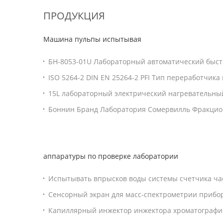
ПРОДУКЦИЯ
Машина пульпы испытывая
БН-8053-01U Лабораторный автоматический быс
целлюлозный лист
ISO 5264-2 DIN EN 25264-2 PFI Тип переработчик
15L лабораторный электрический нагревательн
перевариватель (крутящийся целлюлозный пере
Боннин Бранд Лаборатория Сомервилль Фракцион
Equipment)
аппаратуры по проверке лаборатории
Испытывать впрысков воды системы счетчика ча
CFR-11 УПРАВЛЕНИЯ ПО САНИТАРНОМУ НАДЗОРУ
Сенсорный экран для масс-спектрометрии прибор
ПИЩЕВЫХ ПРОДУКТОВ И МЕДИКАМЕНТОВ 21 жид
хроматографии GC лаборатории PID ECD
Капиллярный инжектор инжектора хроматографии
ГК компьютерного управления упакованный маш