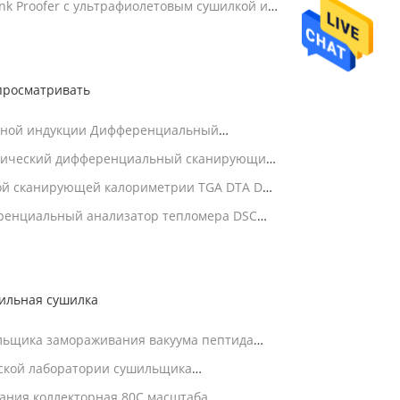
o Ink Proofer с ультрафиолетовым сушилкой и
просматривать
льной индукции Дифференциальный
В Лабораторное оборудование для
атический дифференциальный сканирующий
ав стекла
й DSC 1 год Металлический пластмассовый
й сканирующей калориметрии TGA DTA DSC
дования
енциальный анализатор тепломера DSC
фференциальный термальный
ильная сушилка
ьщика замораживания вакуума пептида
ическая нагружая разгружая
нской лаборатории сушильщика
акуума LGJ-200F фармацевтический
ания коллекторная 80C масштаба