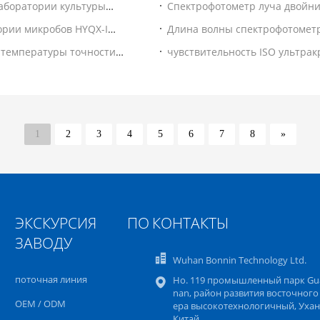
аборатории культуры
Спектрофотометр луча двойни
УЛЬТРАФИОЛЕТОВЫЙ в медици
ории микробов HYQX-I
Длина волны спектрофотомет
BN930F переменная регулиру
 температуры точности
чувствительность ISO ультра
Фурье 50Hz FTIR высокая
1
2
3
4
5
6
7
8
»
ЭКСКУРСИЯ ПО
КОНТАКТЫ
ЗАВОДУ
Wuhan Bonnin Technology Ltd.
поточная линия
Но. 119 промышленный парк Gu
nan, район развития восточного
OEM / ODM
ера высокотехнологичный, Ухан
Китай