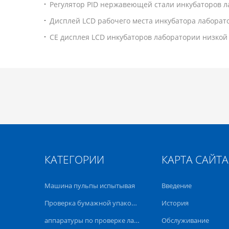
Регулятор PID нержавеющей стали инкубаторов л
клетки освещения СО2
Дисплей LCD рабочего места инкубатора лаборат
анаэробный
CE дисплея LCD инкубаторов лаборатории низкой
микробиологический
КАТЕГОРИИ
КАРТА САЙТА
Машина пульпы испытывая
Введение
Проверка бумажной упаковки
История
аппаратуры по проверке лаборатории
Обслуживание