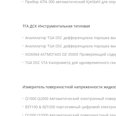
Прибор ATN-300 автоматический Kjeldahl для оп
протеина
ТГА ДСК Инструментальная тепловая
Анализатор TGA DSC дифференциала порошка вы
металла одновременный термальный
Анализатор TGA DSC дифференциала порошка вы
металла одновременный термальный
ISO6964 ASTMD1603 DZ-3500S Проверяющий соде
черного для пластика
TGA DSC STA Калориметр для одновременного ск
дифференциала Электронное оборудование терм
анализатора для измерений
Измеритель поверхностной напряженности жидко
Q1000 Q2000 Автоматический электронный пове
жидкости ASTM D971 D1331 D1417 Соответствующ
BZY100 & BZY200 портативный цифровой электр
поверхностный тензиометр
напряжённый счетчик интерфейсный напряжённ
Q1000 Q2000 Автоматический поверхностный тен