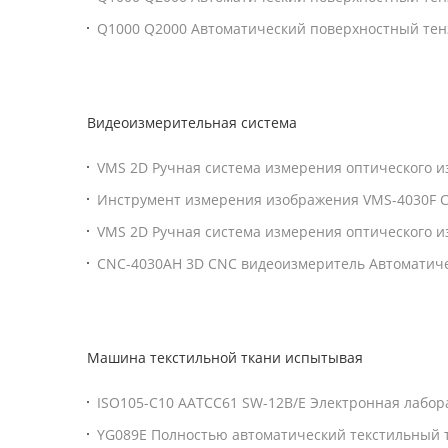
испытательное оборудование
Поверхностный тензиометр Интерфейсный тензи
Q1000 Q2000 Автоматический поверхностный те
D971 D1331 D1417 Соответствующий стандарту IS
тензиометр
Видеоизмерительная система
VMS 2D Ручная система измерения оптического 
видеоизмерительный прибор
Инструмент измерения изображения VMS-4030F 
CNC видео
VMS 2D Ручная система измерения оптического и
измерения видео с помощью CNC
CNC-4030AH 3D CNC видеоизмеритель Автоматич
видеоизмерительная машина
Машина текстильной ткани испытывая
ISO105-C10 AATCC61 SW-12B/E Электронная лабор
ткань Тестер цветной стойкости к стирке
YG089E Полностью автоматический текстильный 