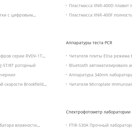
индекса MFI подачи
Пластмасса XNR-400D плавит I
расхода потока MFI
итки с цифровым
Пластмасса XNR-400F полность
плавит тестер MVR расхода по
Аппаратуры теста PCR
цифров серии RVDV-1T
Читателя плиты Elisa режима 
двойного Monochrome УЛЬТ
J-5T/8T роторный
Bluetooth автоматизировало 
распределителя пипетки
 чернил
Аппаратура 340nm лаборатор
видимая к аппаратурам теста
 скорости Brookfield
Читателя Microplate Immunoa
флуорометр режима дневного 
Спектрофотометр лаборатории
убатора влажности
FTIR-530A Прочный лаборатор
трансформационный инфракр