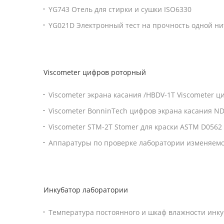
промывочный тестер сжатия 1 год гарантии
YG743 Отель для стирки и сушки ISO6330
YG021D Электронный тест на прочность одной н
сенсорным экраном
Viscometer цифров роторный
Viscometer экрана касания /HBDV-1T Viscometer 
HVDV-2T роторный вращательный
Viscometer BonninTech цифров экрана касания ND
Viscometer STM-2T Stomer для краски ASTM D0562
Аппаратуры по проверке лаборатории изменяемой
Viscometer NDJ-4S 5S 8S цифров роторные
Инкубатор лаборатории
Температура постоянного и шкаф влажности инк
контролируемый