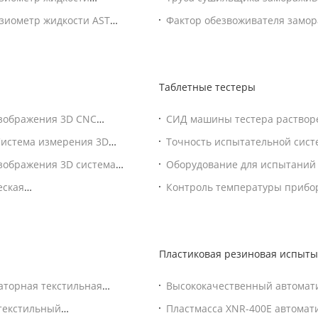
ометр для испытаний
лаборатории LGJ-18T AC220V M
нзиометр жидкости ASTM
Фактор обезвоживателя замор
O 1409 поверхностный
автоматический более сухой 
Таблетные тестеры
изображения 3D CNC
СИД машины тестера раствор
автоматического управления
Система измерения 3D
Точность испытательной сист
прочности студня JS-2 высока
зображения 3D система
Оборудование для испытаний 
планшета ISO умное
еская
Контроль температуры прибор
лаборатории RCZ-8N постоянн
Пластиковая резиновая испыт
аторная текстильная
Высококачественный автомати
пластика Тестер скорости тек
текстильный
Пластмасса XNR-400E автомат