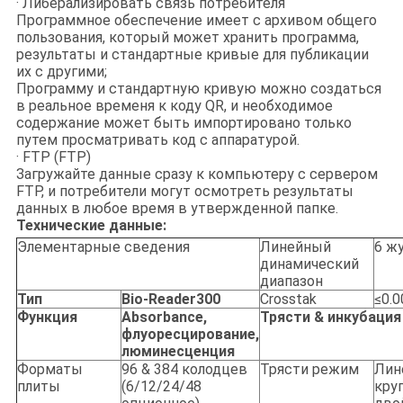
· Либерализировать связь потребителя
Программное обеспечение имеет с архивом общего
пользования, который может хранить программа,
результаты и стандартные кривые для публикации
их с другими;
Программу и стандартную кривую можно создаться
в реальное временя к коду QR, и необходимое
содержание может быть импортировано только
путем просматривать код с аппаратурой.
· FTP (FTP)
Загружайте данные сразу к компьютеру с сервером
FTP, и потребители могут осмотреть результаты
данных в любое время в утвержденной папке.
Технические данные:
Элементарные сведения
Линейный
6 ж
динамический
диапазон
Тип
Bio-Reader300
Crosstak
≤0.
Функция
Absorbance,
Трясти & инкубация
флуоресцирование,
люминесценция
Форматы
96 & 384 колодцев
Трясти режим
Лин
плиты
(6/12/24/48
кру