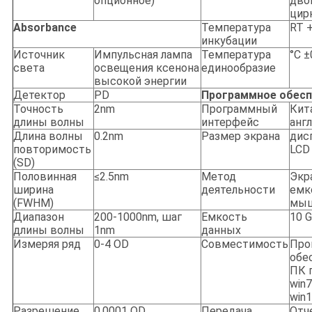
опционное)
дво
цир
Absorbance
Температура
RT +
инкубации
Источник
Импульсная лампа
Температура
°C ±
света
освещения ксенона
единообразие
высокой энергии
Детектор
PD
Программное обесп
Точность
2nm
Программный
Кит
длины волны
интерфейс
анг
Длина волны
0.2nm
Размер экрана
дисп
повторимость
LCD
(SD)
Половинная
≤2.5nm
Метод
Экр
ширина
деятельности
емк
(FWHM)
мыш
Диапазон
200-1000nm, шаг
Емкость
10 
длины волны
1nm
данных
Измеряя ряд
0-4 OD
Совместимость
Про
обе
ПК 
win7
win1
Разрешение
0,0001 OD
Передача
Отч