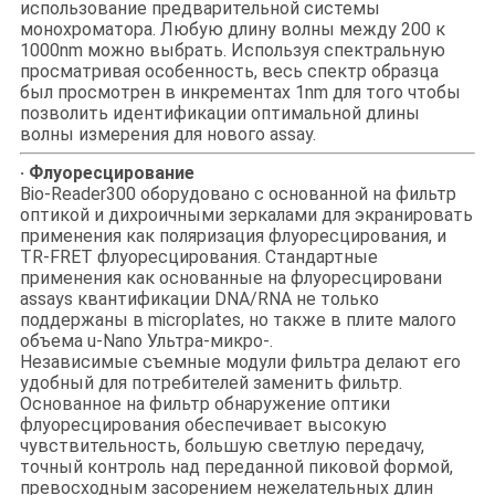
использование предварительной системы
монохроматора. Любую длину волны между 200 к
1000nm можно выбрать. Используя спектральную
просматривая особенность, весь спектр образца
был просмотрен в инкрементах 1nm для того чтобы
позволить идентификации оптимальной длины
волны измерения для нового assay.
· Флуоресцирование
Bio-Reader300 оборудовано с основанной на фильтр
оптикой и дихроичными зеркалами для экранировать
применения как поляризация флуоресцирования, и
TR-FRET флуоресцирования. Стандартные
применения как основанные на флуоресцировани
assays квантификации DNA/RNA не только
поддержаны в microplates, но также в плите малого
объема u-Nano Ультра-микро-.
Независимые съемные модули фильтра делают его
удобный для потребителей заменить фильтр.
Основанное на фильтр обнаружение оптики
флуоресцирования обеспечивает высокую
чувствительность, большую светлую передачу,
точный контроль над переданной пиковой формой,
превосходным засорением нежелательных длин