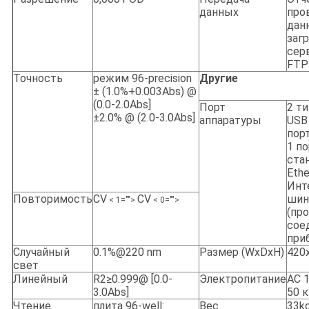
данных
про
дан
заг
сер
FTP
Точность
режим 96-precision
Другие
± (1.0%+0.003Abs) @
(0.0-2.0Abs]
Порт
2 т
±2.0% @ (2.0-3.0Abs]
аппаратуры
USB
пор
1 по
ста
Ethe
Инт
Повторимость
CV
CV
шин
< 1="">
< 0="">
(пр
сое
при
Случайный
0.1%@220 nm
Размер (WxDxH)
420
свет
Линейный
R2≥0.999@ [0.0-
Электропитание
AC 1
3.0Abs]
50 к
Чтение
плита 96-well:
Вес
33k