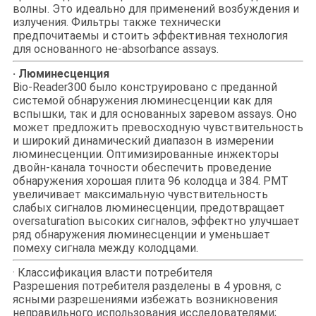
волны. Это идеально для применений возбуждения и
излучения. Фильтры также технически
предпочитаемы и стоить эффективная технология
для основанного не-absorbance assays.
· Люминесценция
Bio-Reader300 было конструировано с преданной
системой обнаружения люминесценции как для
вспышки, так и для основанных заревом assays. Оно
может предложить превосходную чувствительность
и широкий динамический диапазон в измерении
люминесценции. Оптимизированные инжекторы
двойн-канала точности обеспечить проведение
обнаружения хорошая плита 96 колодца и 384. PMT
увеличивает максимальную чувствительность
слабых сигналов люминесценции, предотвращает
oversaturation высоких сигналов, эффектно улучшает
ряд обнаружения люминесценции и уменьшает
помеху сигнала между колодцами.
· Классификация власти потребителя
Разрешения потребителя разделены в 4 уровня, с
ясными разрешениями избежать возникновения
неправильного использования исследователями;