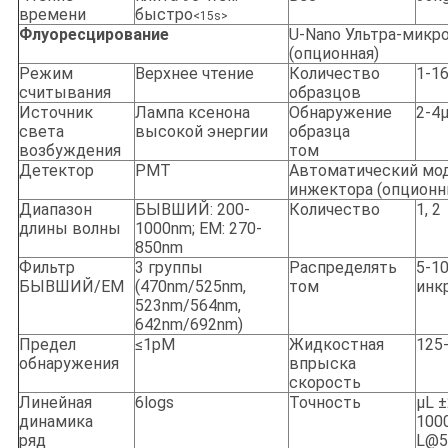
времени
быстро
<15s>
Флуоресцирование
U-Nano Ультра-микро
(опционная)
Режим
Верхнее чтение
Количество
1-1
считывания
образцов
Источник
Лампа ксенона
Обнаружение
2-4
света
высокой энергии
образца
возбуждения
том
Детектор
PMT
Автоматический мо
инжектора (опционн
Диапазон
БЫВШИЙ: 200-
Количество
1, 2
длины волны
1000nm; EM: 270-
850nm
Фильтр
3 группы
Распределять
5-10
БЫВШИЙ/EM
(470nm/525nm,
том
инк
523nm/564nm,
642nm/692nm)
Предел
≤1pM
Жидкостная
125
обнаружения
впрыска
скорость
Линейная
6logs
Точность
μL 
динамика
100
ряд
L@5