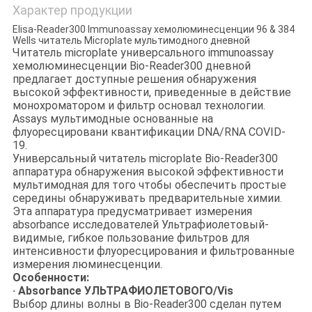
Характер продукции
Elisa-Reader300 Immunoassay хемолюминесценции 96 & 384
Wells читатель Microplate мультимодного дневной
Читатель microplate универсального immunoassay
хемолюминесценции Bio-Reader300 дневной
предлагает доступные решения обнаружения
высокой эффективности, приведенные в действие
монохроматором и фильтр основал технологии.
Assays мультимодные основанные на
флуоресцировани квантификации DNA/RNA COVID-
19.
Универсальный читатель microplate Bio-Reader300
аппаратура обнаружения высокой эффективности
мультимодная для того чтобы обеспечить простые
середины обнаруживать предварительные химии.
Эта аппаратура предусматривает измерения
absorbance исследователей Ультрафиолетовый-
видимые, гибкое пользование фильтров для
интенсивности флуоресцирования и фильтрованные
измерения люминесценции.
Особенности:
· Absorbance УЛЬТРАФИОЛЕТОВОГО/Vis
Выбор длины волны в Bio-Reader300 сделан путем