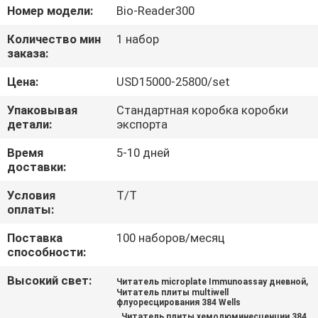
Номер модели:
Bio-Reader300
ПРОВЕРКА
Количество мин
1 набор
КАЧЕСТВА
заказа:
Цена:
USD15000-25800/set
СВЯЖИТЕСЬ
Упаковывая
Стандартная коробка коробки
МЫ
детали:
экспорта
Время
5-10 дней
СПРОСИТЕ
доставки:
ЦИТАТУ
Условия
T/T
оплаты:
КАРТА
Поставка
100 наборов/месяц
способности:
САЙТА
Высокий свет:
,
Читатель microplate Immunoassay дневной
Читатель плиты multiwell
флуоресцирования 384 Wells
PRIVACY
,
Читатель плиты хемолюминесценции 384