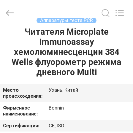
Technology
Ltd..
All
Rights
Reserved.
Аппаратуры теста PCR
Developed
by
Читателя Microplate
ДОМ
ECER
Immunoassay
ПРОДУКТЫ
хемолюминесценции 384
Wells флуорометр режима
ВИДЕО
дневного Multi
О
Место
Ухань, Китай
происхождения:
НАС
Фирменное
Bonnin
наименование:
ПУТЕШЕСТВИЕ
ФАБРИКИ
Сертификация:
CE, ISO