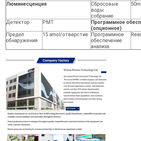
Люминесценция
Сбросовые
50m
воды
собрание
Детектор
PMT
Программное обесп
(опционное)
Предел
15 amol/отверстие
Программное
Read
обнаружения
обеспечение
анализа