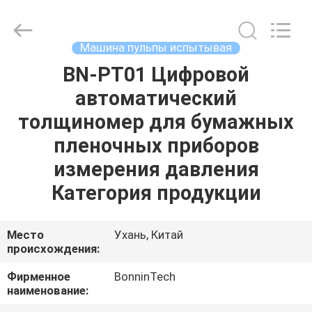
долины
поставщик.
Copyright
©
2022
Машина пульпы испытывая
-
2025
Wuhan
BN-PT01 Цифровой
ДОМ
Bonnin
Technology
автоматический
Ltd..
All
Rights
ПРОДУКТЫ
толщиномер для бумажных
Reserved.
Developed
by
пленочных приборов
ECER
ВИДЕО
измерения давления
Категория продукции
О
НАС
Место
Ухань, Китай
происхождения:
ПУТЕШЕСТВИЕ
Фирменное
BonninTech
наименование:
ФАБРИКИ