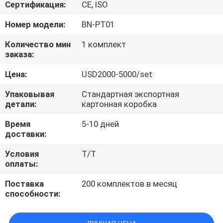
Сертификация:
CE, ISO
ПРОВЕРКА
Номер модели:
BN-PT01
КАЧЕСТВА
Количество мин
1 комплект
заказа:
СВЯЖИТЕСЬ
Цена:
USD2000-5000/set
МЫ
Упаковывая
Стандартная экспортная
детали:
картонная коробка
СПРОСИТЕ
Время
5-10 дней
ЦИТАТУ
доставки:
Условия
T/T
оплаты:
КАРТА
САЙТА
Поставка
200 комплектов в месяц
способности:
PRIVACY