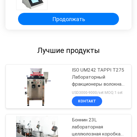
для бумажных пленочных
приборов измерения давления
Категория продукции
Продолжать
Лучшие продукты
ISO UM242 TAPPI T275
Лабораторный
фракционеры волокна
типа Сомервиля
USD3000-9000/set MOQ:1 set
КОНТАКТ
Боннин 23L
лабораторная
целлюлозная коробка