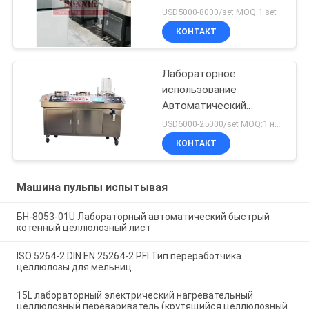
класса долины
USD5000-8000/set MOQ:1 set
КОНТАКТ
Лабораторное
использование
Автоматический
быстрый котен-лист
USD6000-25000/set MOQ:1 набор
для бумажной
КОНТАКТ
целлюлозы
Машина пульпы испытывая
БН-8053-01U Лабораторный автоматический быстрый
котенный целлюлозный лист
ISO 5264-2 DIN EN 25264-2 PFI Тип переработчика
целлюлозы для мельниц
15L лабораторный электрический нагревательный
целлюлозный перевариватель (крутящийся целлюлозный