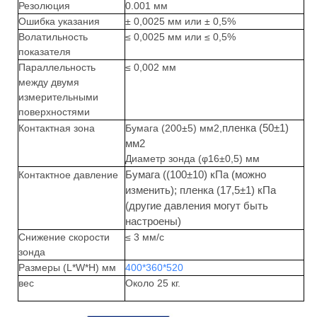
Резолюция
0.001 мм
Ошибка указания
± 0,0025 мм или ± 0,5%
Волатильность
≤ 0,0025 мм или ≤ 0,5%
показателя
Параллельность
≤ 0,002 мм
между двумя
измерительными
поверхностями
пленка (50±1)
Контактная зона
Бумага (200±5) мм2,
мм2
Диаметр зонда (φ16±0,5) мм
Бумага ((100±10) кПа (можно
Контактное давление
изменить); пленка (17,5±1) кПа
(другие давления могут быть
настроены)
Снижение скорости
≤ 3 мм/с
зонда
Размеры (L*W*H) мм
400*360*520
вес
Около 25 кг.