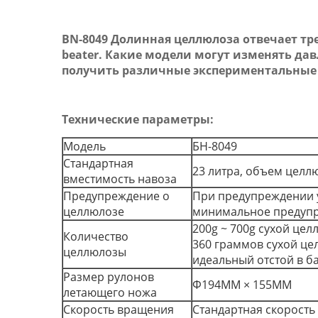
BN-8049 Долинная целлюлоза
отвечает тре
beater. Какие модели могут изменять да
получить различные экспериментальные 
Технические параметры:
Модель
БН-8049
Стандартная
23 литра, объем целл
вместимость навоза
Предупреждение о
При предупреждении 
целлюлозе
минимальное предупр
200g ~ 700g сухой цел
Количество
360 граммов сухой це
целлюлозы
идеальный отстой в ба
Размер рулонов
Φ194MM × 155MM
летающего ножа
Скорость вращения
Стандартная скорость уда