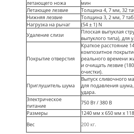
летающего ножа
мин
Летающее лезвие
Толщина 4, 7 мм, 32 т
Нижняя лезвие
Толщина 3, 2 мм, 7 та
Нагрузка на рычаг
(54 ± 1) N
Плоская выпуклая стр
Удаление слизи
выпуклого типа), для 
Краткое расстояние 1
композитное покрытие
Покрытие отверстия
реального времени жи
и очищать лезвие (180
очистки).
Выпуск сливочного м
Приглушитель шума
для подавления шума
удара.
Электрическое
750 Вт / 380 В
питание
Размеры
1240 мм х 650 мм х 11
Вес
200 кг.