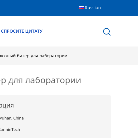
Russian
СПРОСИТЕ ЦИТАТУ
лозный битер для лаборатории
р для лаборатории
ация
Wuhan, China
BonninTech