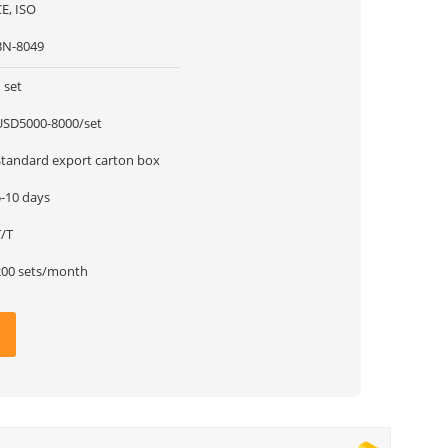
E, ISO
BN-8049
 set
USD5000-8000/set
Standard export carton box
5-10 days
T/T
200 sets/month