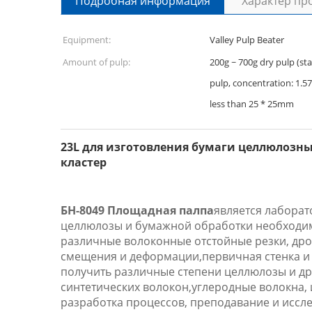
Подробная информация
Характер пр
Equipment:
Valley Pulp Beater
Amount of pulp:
200g ~ 700g dry pulp (s
pulp, concentration: 1.57%
less than 25 * 25mm
23L для изготовления бумаги целлюлозны
кластер
БН-8049 Площадная палпа
является лабора
целлюлозы и бумажной обработки необходим
различные волоконные отстойные резки, дробл
смещения и деформации,первичная стенка и в
получить различные степени целлюлозы и дру
синтетических волокон,углеродные волокна, 
разработка процессов, преподавание и иссл