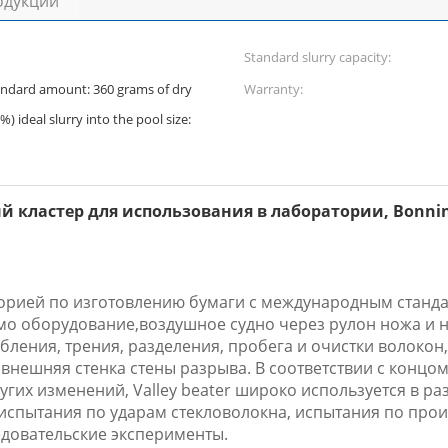
одукции
Standard slurry capacity:
tandard amount: 360 grams of dry
Warranty:
) ideal slurry into the pool size:
й кластер для использования в лаборатории, Bonni
торией по изготовлению бумаги с международным станд
о оборудование,воздушное судно через рулон ножа и 
ения, трения, разделения, пробега и очистки волокон, 
нешняя стенка стены разрыва. В соответствии с концом
гих изменений, Valley beater широко используется в р
испытания по ударам стекловолокна, испытания по произ
едовательские эксперименты.