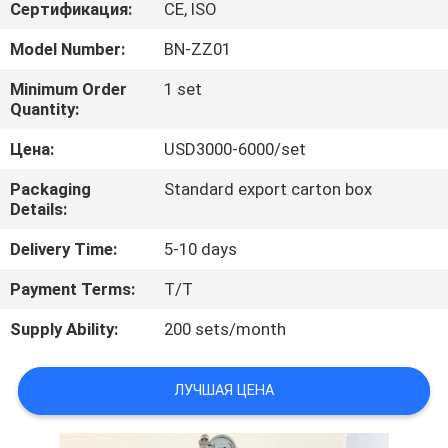
Сертификация:
CE, ISO
ПРОВЕРКА
Model Number:
BN-ZZ01
КАЧЕСТВА
Minimum Order
1 set
Quantity:
СВЯЖИТЕСЬ
Цена:
USD3000-6000/set
МЫ
Packaging
Standard export carton box
Details:
СПРОСИТЕ
Delivery Time:
5-10 days
ЦИТАТУ
Payment Terms:
T/T
Supply Ability:
200 sets/month
КАРТА
САЙТА
ЛУЧШАЯ ЦЕНА
PRIVACY