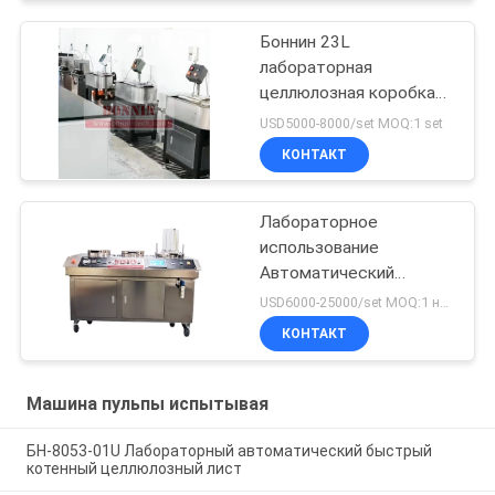
Боннин 23L
лабораторная
целлюлозная коробка
класса долины
USD5000-8000/set MOQ:1 set
КОНТАКТ
Лабораторное
использование
Автоматический
быстрый котен-лист
USD6000-25000/set MOQ:1 набор
для бумажной
КОНТАКТ
целлюлозы
Машина пульпы испытывая
БН-8053-01U Лабораторный автоматический быстрый
котенный целлюлозный лист