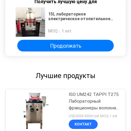
Получить лучшую цену для
15L лабораторное
электрическое отопительное
оборудование для
переваривания целлюлозы
MOQ：
1 set
вращающего типа
Продолжать
Лучшие продукты
ISO UM242 TAPPI T275
Лабораторный
фракционеры волокна
типа Сомервиля
USD3000-9000/set MOQ:1 set
КОНТАКТ