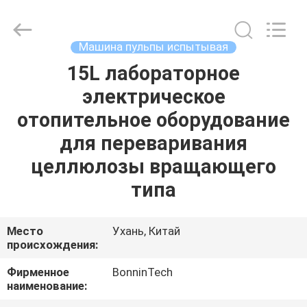
долины
поставщик.
Copyright
©
2022
Машина пульпы испытывая
-
2025
Wuhan
15L лабораторное
ДОМ
Bonnin
Technology
электрическое
Ltd..
All
Rights
ПРОДУКТЫ
отопительное оборудование
Reserved.
Developed
by
для переваривания
ECER
ВИДЕО
целлюлозы вращающего
типа
О
НАС
Место
Ухань, Китай
происхождения:
ПУТЕШЕСТВИЕ
Фирменное
BonninTech
наименование:
ФАБРИКИ