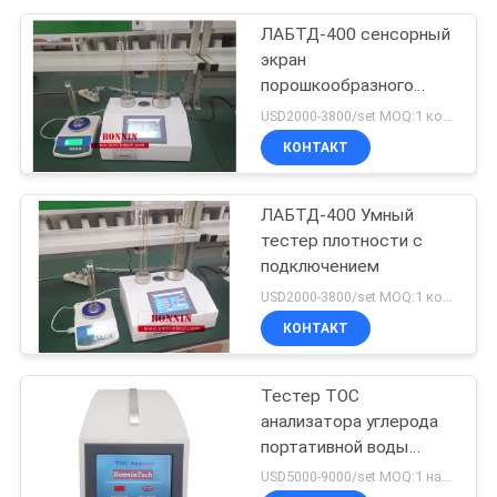
ЛАБТД-400 сенсорный
экран
порошкообразного
теста плотности
USD2000-3800/set MOQ:1 комплект
КОНТАКТ
ЛАБТД-400 Умный
тестер плотности с
подключением
USD2000-3800/set MOQ:1 комплект
КОНТАКТ
Тестер TOC
анализатора углерода
портативной воды
впрыски TA-2.0 онлайн
USD5000-9000/set MOQ:1 набор