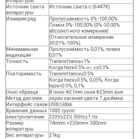
аппаратуры
Источник света
Источник света c (6447K)
аппаратуры
Измеряя ряд
Пропускаемость 0%-100.00%
Помох 0%-100.00% (0%-30.00%
абсолютного измерения)
(Относительное измерение
30.01%-100%)
Минимальная
Пропускаемость 0,01%, помох
индикация
0,01%
Точность
Transmittance≤1%
Когда haze0.5%
, ≤±0.3%
<0>
Повторимость
Transmittance≤0.5%
Когда haze≤0.5%, 0,05%; Когда
haze>0.5%, 0,1%
Окно образца
В окно Φ21mm окна Φ25mm вне
Метод дисплея
экран касания цвета 7 дюймов
Интерфейс связи
USB/Udisk
Хранение данных
1000 групп
электропитание
220V±22V, 50Hz±1 Hz
Размер
74omm ×230mm× 300mm
аппаратуры
Вес аппаратуры
21kg