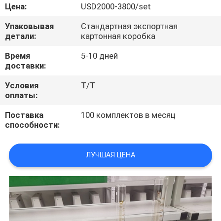
Цена:
USD2000-3800/set
ПРОВЕРКА
Упаковывая
Стандартная экспортная
КАЧЕСТВА
детали:
картонная коробка
Время
5-10 дней
доставки:
СВЯЖИТЕСЬ
МЫ
Условия
T/T
оплаты:
Поставка
100 комплектов в месяц
СПРОСИТЕ
способности:
ЦИТАТУ
ЛУЧШАЯ ЦЕНА
КАРТА
САЙТА
PRIVACY