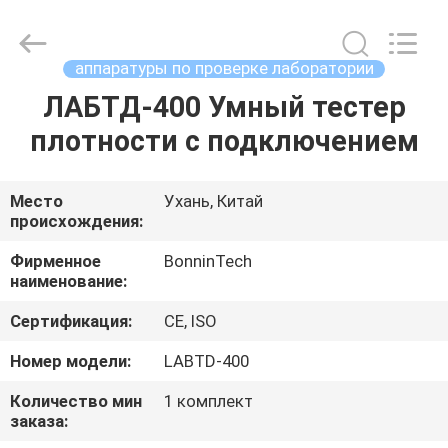
ультрафиолетов
ультразвуковая
supplier.
Copyright
©
аппаратуры по проверке лаборатории
2022
-
2025
ЛАБТД-400 Умный тестер
ДОМ
Wuhan
Bonnin
плотности с подключением
Technology
Ltd..
All
ПРОДУКТЫ
Rights
Reserved.
Developed
Место
Ухань, Китай
by
происхождения:
ECER
ВИДЕО
Фирменное
BonninTech
наименование:
О
Сертификация:
CE, ISO
НАС
Номер модели:
LABTD-400
ПУТЕШЕСТВИЕ
Количество мин
1 комплект
заказа:
ФАБРИКИ