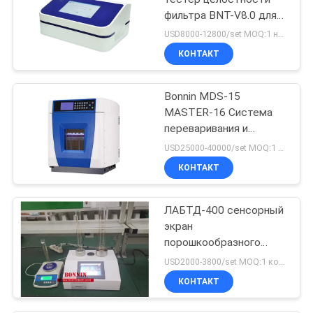
фильтра BNT-V8.0 для
фильтров капсулы и
USD8000-12800/set MOQ:1 набор
мембраны
КОНТАКТ
ультрафильтрования
Bonnin MDS-15
MASTER-16 Система
переваривания и
экстракции микроволн
USD25000-40000/set MOQ:1 набор
КОНТАКТ
ЛАБТД-400 сенсорный
экран
порошкообразного
теста плотности
USD2000-3800/set MOQ:1 комплект
КОНТАКТ