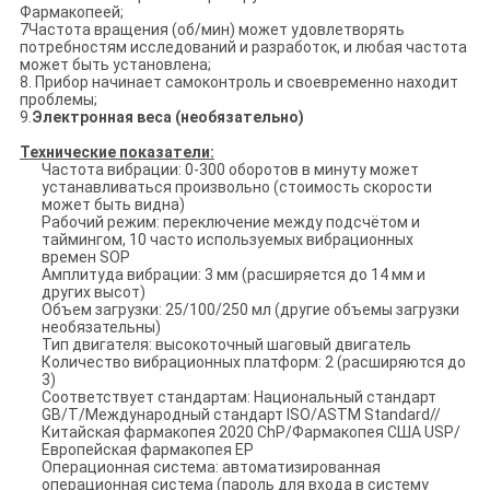
Фармакопеей;
7Частота вращения (об/мин) может удовлетворять
потребностям исследований и разработок, и любая частота
может быть установлена;
8. Прибор начинает самоконтроль и своевременно находит
проблемы;
9.
Электронная веса (необязательно)
Технические показатели:
Частота вибрации: 0-300 оборотов в минуту может
устанавливаться произвольно (стоимость скорости
может быть видна)
Рабочий режим: переключение между подсчётом и
таймингом, 10 часто используемых вибрационных
времен SOP
Амплитуда вибрации: 3 мм (расширяется до 14 мм и
других высот)
Объем загрузки: 25/100/250 мл (другие объемы загрузки
необязательны)
Тип двигателя: высокоточный шаговый двигатель
Количество вибрационных платформ: 2 (расширяются до
3)
Соответствует стандартам: Национальный стандарт
GB/T/Международный стандарт ISO/ASTM Standard//
Китайская фармакопея 2020 ChP/Фармакопея США USP/
Европейская фармакопея EP
Операционная система: автоматизированная
операционная система (пароль для входа в систему