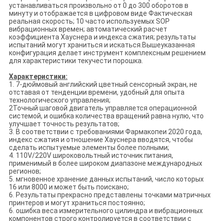
устанавливаться произвольно от 0 до 300 оборотов в
минуту и отображается в цифровом виде Фактическая
реальная скорость; 10 часто используемых SOP
вибрационных времен; автоматический расчет
коэффициента Хауснера и индекса сжатия; результаты
испытаний могут храниться и искаться.Вышеуказанная
конфигурация делает инструмент комплексным решением
для характеристики текучести порошка.
Характеристики:
1. 7-дюймовый английский цветный сенсорный экран, не
отставая от тенденции времени, удобный для опыта
технологического управления;
2Точный шаговой двигатель управляется операционной
системой, и ошибка количества вращений равна нулю, что
улучшает точность результатов;
3. В соответствии с требованиями Фармакопеи 2020 года,
индекс сжатия и отношение Хауснера вводятся, чтобы
сделать испытуемые элементы более полными;
4. 110V/220V широковольтный источник питания,
применимый в более широком диапазоне международных
регионов;
5. мгновенное хранение данных испытаний, число которых
16 или 8000 и может быть поискано;
6. Результаты прекрасно представлены точками матричных
принтеров и могут храниться постоянно;
6. ошибка веса измерительного цилиндра и вибрационных
компонентов строго контролируется в соответствии с