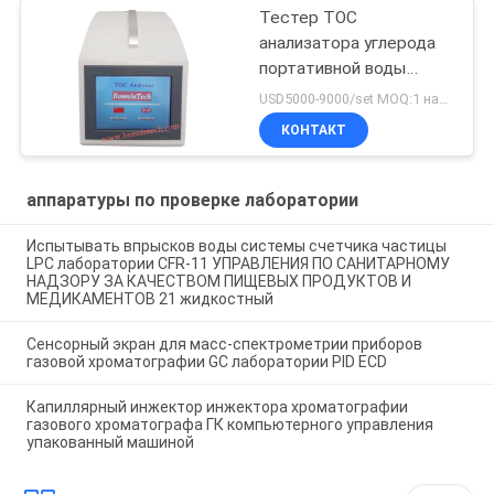
Тестер TOC
анализатора углерода
портативной воды
впрыски TA-2.0 онлайн
USD5000-9000/set MOQ:1 набор
автономный полный
КОНТАКТ
органический
аппаратуры по проверке лаборатории
Испытывать впрысков воды системы счетчика частицы
LPC лаборатории CFR-11 УПРАВЛЕНИЯ ПО САНИТАРНОМУ
НАДЗОРУ ЗА КАЧЕСТВОМ ПИЩЕВЫХ ПРОДУКТОВ И
МЕДИКАМЕНТОВ 21 жидкостный
Сенсорный экран для масс-спектрометрии приборов
газовой хроматографии GC лаборатории PID ECD
Капиллярный инжектор инжектора хроматографии
газового хроматографа ГК компьютерного управления
упакованный машиной