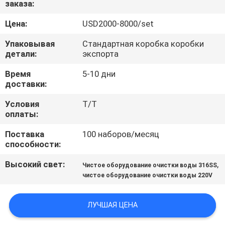
заказа:
ПРОВЕРКА
Цена:
USD2000-8000/set
КАЧЕСТВА
Упаковывая
Стандартная коробка коробки
детали:
экспорта
СВЯЖИТЕСЬ
Время
5-10 дни
доставки:
МЫ
Условия
T/T
оплаты:
СПРОСИТЕ
Поставка
100 наборов/месяц
ЦИТАТУ
способности:
Высокий свет:
,
Чистое оборудование очистки воды 316SS
КАРТА
чистое оборудование очистки воды 220V
САЙТА
ЛУЧШАЯ ЦЕНА
PRIVACY