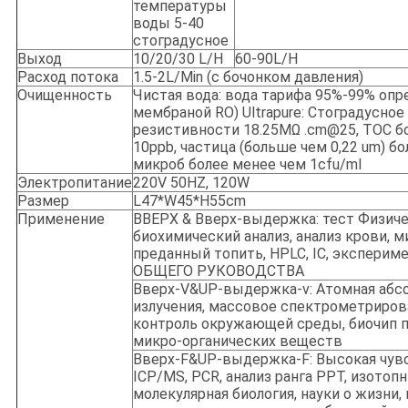
температуры
воды 5-40
стоградусное
Выход
10/20/30 L/H
60-90L/H
Расход потока
1.5-2L/Min (с бочонком давления)
Очищенность
Чистая вода: вода тарифа 95%-99% опр
мембраной RO) Ultrapure: Стоградусное
резистивности 18.25MΩ .cm@25, TOC б
10ppb, частица (больше чем 0,22 um) бо
микроб более менее чем 1cfu/ml
Электропитание
220V 50HZ, 120W
Размер
L47*W45*H55cm
Применение
ВВЕРХ & Вверх-выдержка: тест Физиче
биохимический анализ, анализ крови, м
преданный топить, HPLC, IC, экспериме
ОБЩЕГО РУКОВОДСТВА
Вверх-V&UP-выдержка-v: Атомная абс
излучения, массовое спектрометрирова
контроль окружающей среды, биочип п
микро-органических веществ
Вверх-F&UP-выдержка-F: Высокая чув
ICP/MS, PCR, анализ ранга PPT, изотопн
молекулярная биология, науки о жизни