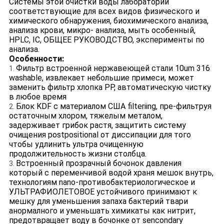
Системы этой очистки воды лаборатории
соответствующие для всех видов физического и
химического обнаружения, биохимического анализа,
анализа крови, микро- анализа, мыть особенный,
HPLC, IC, ОБЩЕЕ РУКОВОДСТВО, эксперименты по
анализа.
Особенности:
Фильтр встроенной нержавеющей стали 10um 316
1.
washable, извлекает небольшие примеси, может
заменить фильтр хлопка PP, автоматическую чистку
в любое время
Блок KDF с материалом США filteriing, пре-фильтруя
2.
остаточным хлором, тяжелым металом,
задерживает грибок растя, защитить систему
очищения postpositional от диссипации для того
чтобы удлинить ультра очищенную
продолжительность жизни столбца.
Встроенный прозрачный бочонок давления
3.
который с переменчивой водой храня мешок внутрь,
технологиям nano-противобактериологическое и
УЛЬТРАФИОЛЕТОВОЕ устойчивого принимают к
мешку для уменьшения запаха бактерий твари
анормалного и уменьшать химикаты как нитрит,
предотвращает воду в бочонке от sencondary