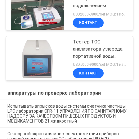
подключением
USD2000-3800/set MOQ:1 комплект
КОНТАКТ
Тестер TOC
анализатора углерода
портативной воды
впрыски TA-2.0 онлайн
USD5000-9000/set MOQ:1 набор
автономный полный
КОНТАКТ
органический
аппаратуры по проверке лаборатории
Испытывать впрысков воды системы счетчика частицы
LPC лаборатории CFR-11 УПРАВЛЕНИЯ ПО САНИТАРНОМУ
НАДЗОРУ ЗА КАЧЕСТВОМ ПИЩЕВЫХ ПРОДУКТОВ И
МЕДИКАМЕНТОВ 21 жидкостный
Сенсорный экран для масс-спектрометрии приборов
газовой хроматографии GC лаборатории PID ECD