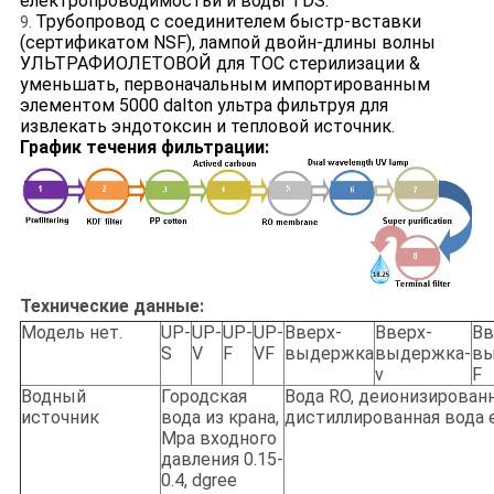
електропроводимостьи и воды TDS.
Трубопровод с соединителем быстр-вставки
9.
(сертификатом NSF), лампой двойн-длины волны
УЛЬТРАФИОЛЕТОВОЙ для TOC стерилизации &
уменьшать, первоначальным импортированным
элементом 5000 dalton ультра фильтруя для
извлекать эндотоксин и тепловой источник.
График течения фильтрации:
Технические данные:
Модель нет.
UP-
UP-
UP-
UP-
Вверх-
Вверх-
Вв
S
V
F
VF
выдержка
выдержка-
вы
v
F
Водный
Городская
Вода RO, деионизированн
источник
вода из крана,
дистиллированная вода e
Mpa входного
давления 0.15-
0.4, dgree