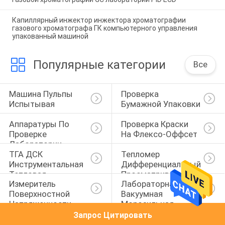
Капиллярный инжектор инжектора хроматографии
газового хроматографа ГК компьютерного управления
упакованный машиной
Популярные категории
Все
Машина Пульпы 
Проверка 
Испытывая
Бумажной Упаковки
Аппаратуры По 
Проверка Краски 
Проверке 
На Флексо-Оффсет
Лаборатории
ТГА ДСК 
Тепломер 
Инструментальная 
Дифференциальный 
Тепловая
Просматривать
Измеритель 
Лабораторная 
Поверхностной 
Вакуумная 
Напряженности 
Морозильная 
Жидкости
Сушилка
Запрос Цитировать