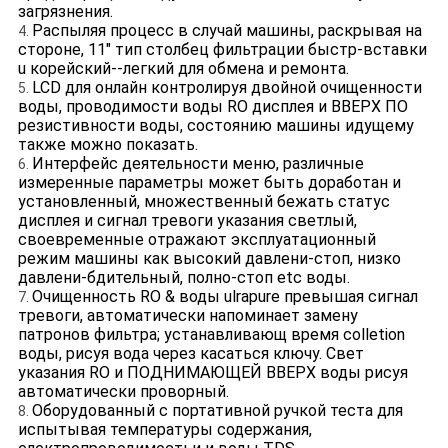
загрязнения.
Распыляя процесс в случай машины, раскрывая на
4.
стороне, 11" тип столбец фильтрации быстр-вставки
u корейский--легкий для обмена и ремонта.
LCD для онлайн контролируя двойной очищенности
5.
воды, проводимости воды RO дисплея и ВВЕРХ ПО
резистивности воды, состоянию машины идущему
также можно показать.
Интерфейс деятельности меню, различные
6.
измеренные параметры может быть доработан и
установленный, множественный бежать статус
дисплея и сигнал тревоги указания светлый,
своевременные отражают эксплуатационный
режим машины как высокий давлени-стоп, низко
давлени-бдительный, полно-стоп etc воды.
Очищенность RO & воды ulrapure превышая сигнал
7.
тревоги, автоматически напоминает замену
патронов фильтра; устанавливающ время colletion
воды, рисуя вода через касаться ключу. Свет
указания RO и ПОДНИМАЮЩЕЙ ВВЕРХ воды рисуя
автоматически проворный.
Оборудованный с портативной ручкой теста для
8.
испытывая температуры содержания,