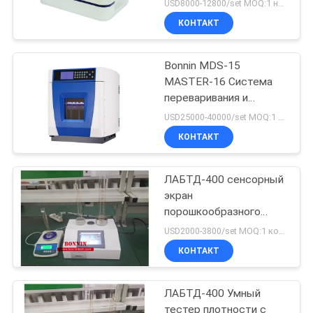
фильтров капсулы и
USD8000-12800/set MOQ:1 набор
мембраны
КОНТАКТ
ультрафильтрования
Bonnin MDS-15
MASTER-16 Система
переваривания и
экстракции микроволн
USD25000-40000/set MOQ:1 набор
КОНТАКТ
ЛАБТД-400 сенсорный
экран
порошкообразного
теста плотности
USD2000-3800/set MOQ:1 комплект
КОНТАКТ
ЛАБТД-400 Умный
тестер плотности с