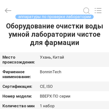
определения
протеина
поставщик.
Copyright
©
аппаратуры по проверке лаборатории
2022
-
2025
Оборудование очистки воды
ДОМ
Wuhan
Bonnin
умной лаборатории чистое
Technology
Ltd..
All
ПРОДУКТЫ
для фармации
Rights
Reserved.
Developed
by
ECER
ВИДЕО
Место
Ухань, Китай
происхождения:
О
Фирменное
BonninTech
наименование:
НАС
Сертификация:
CE, ISO
ПУТЕШЕСТВИЕ
Номер модели:
ВВЕРХ ПО серии
ФАБРИКИ
Количество мин
1 набор