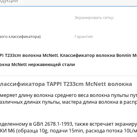
одукции
Экранировать сетку:
ного классификатора)
Гарантия:
PI T233cm волокна McNett
Классификатор волокна Bonnin M
,
окна McNett нержавеющей стали
лассификатора TAPPI T233cm McNett волокна
меряет длину волокна среднего веса волокна пульпы пу
зличных длинах пульпы, мастера длина волокна в распр
деленному в GB/t 2678.1-1993, также встречает экранир
КИ M6 (образца 10g, подачи 15min, расхода потока 10L/