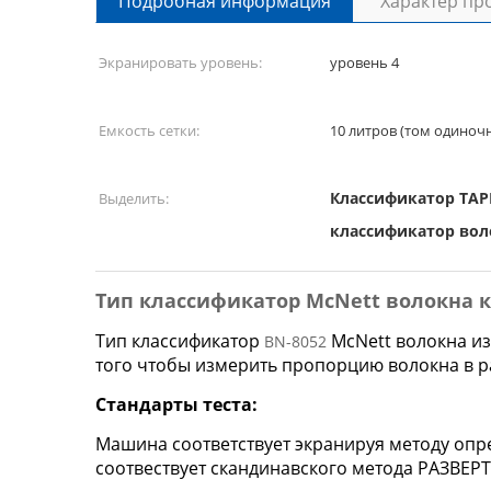
Подробная информация
Характер пр
Экранировать уровень:
уровень 4
Емкость сетки:
10 литров (том одиноч
Классификатор TAP
Выделить:
классификатор вол
Тип классификатор McNett волокна к
Тип классификатор
McNett волокна
из
BN-8052
того чтобы измерить пропорцию волокна в ра
Стандарты теста:
Машина соответствует экранируя методу опре
соотвествует скандинавского метода РАЗВЕРТ