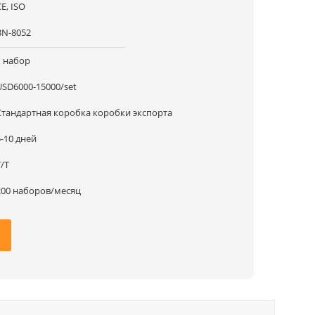
E, ISO
BN-8052
1 набор
USD6000-15000/set
Стандартная коробка коробки экспорта
5-10 дней
T/T
200 наборов/месяц