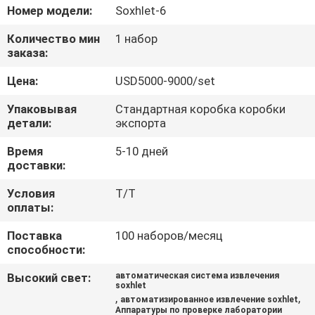
Номер модели:
Soxhlet-6
ПРОВЕРКА
Количество мин
1 набор
КАЧЕСТВА
заказа:
Цена:
USD5000-9000/set
СВЯЖИТЕСЬ
Упаковывая
Стандартная коробка коробки
МЫ
детали:
экспорта
Время
5-10 дней
СПРОСИТЕ
доставки:
ЦИТАТУ
Условия
T/T
оплаты:
КАРТА
Поставка
100 наборов/месяц
способности:
САЙТА
Высокий свет:
автоматическая система извлечения
soxhlet
,
,
автоматизированное извлечение soxhlet
PRIVACY
Аппаратуры по проверке лаборатории