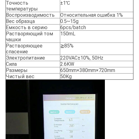
Точность
±1℃
температуры
Воспроизводимость
Относительная ошибка 1%
Вес образца
0.5~15g
Емкость в серию
6pcs/batch
Растворяющий том
150mL
чашки
Растворяющее
≧85%
спасение
Электропитание
220VAC±10%, 50Hz
Сила
2.6KW
Размеры
650mm×380mm×720mm
Чистый вес
50Kg