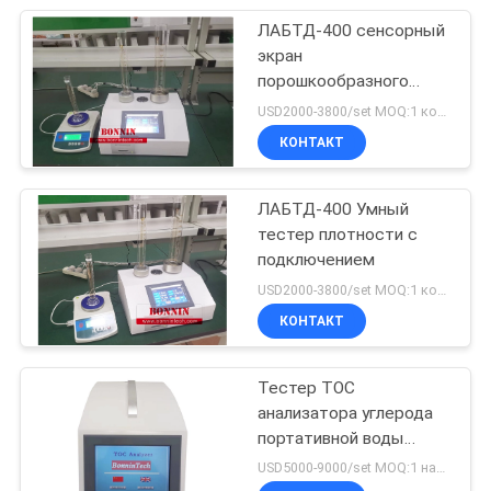
ЛАБТД-400 сенсорный
экран
порошкообразного
теста плотности
USD2000-3800/set MOQ:1 комплект
КОНТАКТ
ЛАБТД-400 Умный
тестер плотности с
подключением
USD2000-3800/set MOQ:1 комплект
КОНТАКТ
Тестер TOC
анализатора углерода
портативной воды
впрыски TA-2.0 онлайн
USD5000-9000/set MOQ:1 набор
автономный полный