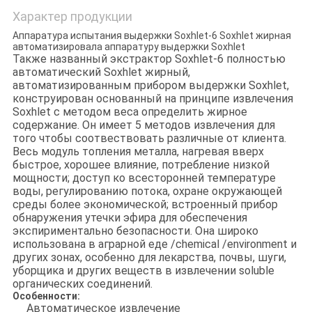
Характер продукции
Аппаратура испытания выдержки Soxhlet-6 Soxhlet жирная
автоматизировала аппаратуру выдержки Soxhlet
Также названный экстрактор Soxhlet-6 полностью
автоматический Soxhlet жирный,
автоматизированным прибором выдержки Soxhlet,
конструирован основанный на принципе извлечения
Soxhlet с методом веса определить жирное
содержание. Он имеет 5 методов извлечения для
того чтобы соотвествовать различные от клиента.
Весь модуль топления металла, нагревая вверх
быстрое, хорошее влияние, потребление низкой
мощности; доступ ко всесторонней температуре
воды, регулированию потока, охране окружающей
среды более экономической; встроенный прибор
обнаружения утечки эфира для обеспечения
экспириментально безопасности. Она широко
использована в аграрной еде /chemical /environment и
других зонах, особенно для лекарства, почвы, шуги,
уборщика и других веществ в извлечении soluble
органических соединений.
Особенности:
Автоматическое извлечение