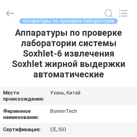
ультрафиолетов
ультразвуковая
поставщик.
Copyright
©
аппаратуры по проверке лаборатории
2022
-
2025
Аппаратуры по проверке
ДОМ
Wuhan
Bonnin
лаборатории системы
Technology
Ltd..
All
ПРОДУКТЫ
Soxhlet-6 извлечения
Rights
Reserved.
Developed
Soxhlet жирной выдержки
by
ECER
ВИДЕО
автоматические
О
Место
Ухань, Китай
происхождения:
НАС
Фирменное
BonninTech
наименование:
ПУТЕШЕСТВИЕ
ФАБРИКИ
Сертификация:
CE, ISO