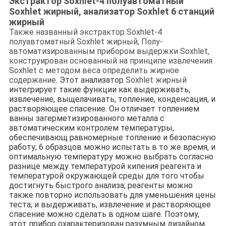
Экстрактор Soxhlet-4 полуавтоматный
Soxhlet жирный, анализатор Soxhlet 6 станций
жирный
Также названный экстрактор Soxhlet-4
полуавтоматный Soxhlet жирный, Полу-
автоматизированным прибором выдержки Soxhlet,
конструирован основанный на принципе извлечения
Soxhlet с методом веса определить жирное
содержание.
Этот анализатор
Soxhlet жирный
интегрирует такие функции как выдерживать,
извлечение, выщелачивать, топление, конденсация, и
растворяющее спасение. Он отличает топлением
ванны загерметизированного металла с
автоматическим контролем температуры,
обеспечивающ равномерные топление и безопасную
работу; 6 образцов можно испытать в то же время, и
оптимальную температуру можно выбрать согласно
разнице между температурой кипения реагента и
температурой окружающей среды для того чтобы
достигнуть быстрого анализа; реагенты можно
также повторно использовать для уменьшения цены
теста; и выдерживать, извлечение и растворяющее
спасение можно сделать в одном шаге. Поэтому,
этот прибор охарактеризован разумным дизайном,