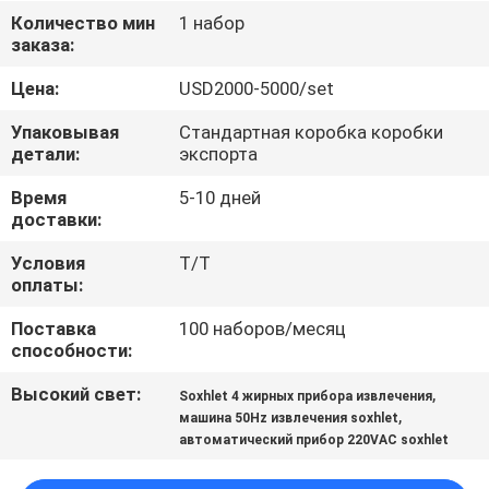
Количество мин
1 набор
ПРОВЕРКА
заказа:
КАЧЕСТВА
Цена:
USD2000-5000/set
Упаковывая
Стандартная коробка коробки
СВЯЖИТЕСЬ
детали:
экспорта
МЫ
Время
5-10 дней
доставки:
СПРОСИТЕ
Условия
T/T
оплаты:
ЦИТАТУ
Поставка
100 наборов/месяц
способности:
КАРТА
Высокий свет:
,
Soxhlet 4 жирных прибора извлечения
САЙТА
,
машина 50Hz извлечения soxhlet
автоматический прибор 220VAC soxhlet
PRIVACY