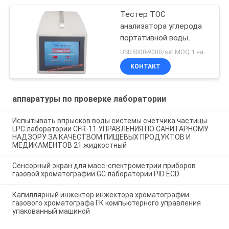
Тестер TOC
анализатора углерода
портативной воды
впрыски TA-2.0 онлайн
USD5000-9000/set MOQ:1 набор
автономный полный
КОНТАКТ
органический
аппаратуры по проверке лаборатории
Испытывать впрысков воды системы счетчика частицы
LPC лаборатории CFR-11 УПРАВЛЕНИЯ ПО САНИТАРНОМУ
НАДЗОРУ ЗА КАЧЕСТВОМ ПИЩЕВЫХ ПРОДУКТОВ И
МЕДИКАМЕНТОВ 21 жидкостный
Сенсорный экран для масс-спектрометрии приборов
газовой хроматографии GC лаборатории PID ECD
Капиллярный инжектор инжектора хроматографии
газового хроматографа ГК компьютерного управления
упакованный машиной