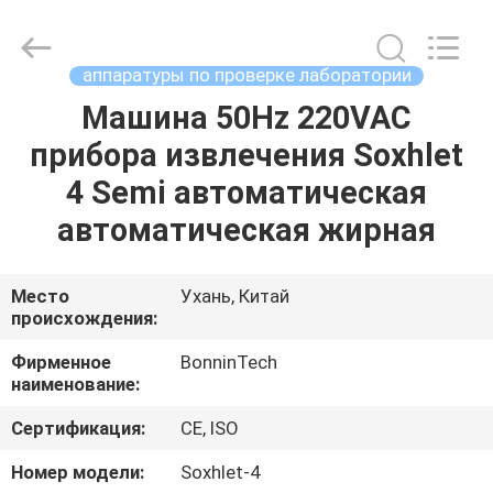
ультрафиолетов
ультразвуковая
поставщик.
Copyright
©
аппаратуры по проверке лаборатории
2022
-
2025
Машина 50Hz 220VAC
ДОМ
Wuhan
Bonnin
прибора извлечения Soxhlet
Technology
Ltd..
All
ПРОДУКТЫ
4 Semi автоматическая
Rights
Reserved.
Developed
автоматическая жирная
by
ECER
ВИДЕО
Место
Ухань, Китай
происхождения:
О
НАС
Фирменное
BonninTech
наименование:
ПУТЕШЕСТВИЕ
Сертификация:
CE, ISO
ФАБРИКИ
Номер модели:
Soxhlet-4