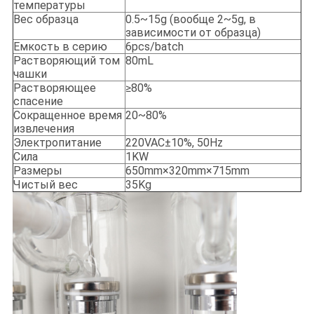
температуры
Вес образца
0.5~15g (вообще 2~5g, в
зависимости от образца)
Емкость в серию
6pcs/batch
Растворяющий том
80mL
чашки
Растворяющее
≥80%
спасение
Сокращенное время
20~80%
извлечения
Электропитание
220VAC±10%, 50Hz
Сила
1KW
Размеры
650mm×320mm×715mm
Чистый вес
35Kg