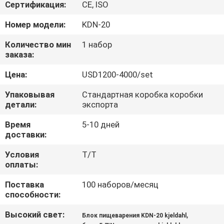
Сертификация:
CE, ISO
ПРОВЕРКА
Номер модели:
KDN-20
КАЧЕСТВА
Количество мин
1 набор
заказа:
СВЯЖИТЕСЬ
Цена:
USD1200-4000/set
МЫ
Упаковывая
Стандартная коробка коробки
детали:
экспорта
СПРОСИТЕ
Время
5-10 дней
ЦИТАТУ
доставки:
Условия
T/T
оплаты:
КАРТА
САЙТА
Поставка
100 наборов/месяц
способности:
Высокий свет:
,
PRIVACY
Блок пищеварения KDN-20 kjeldahl