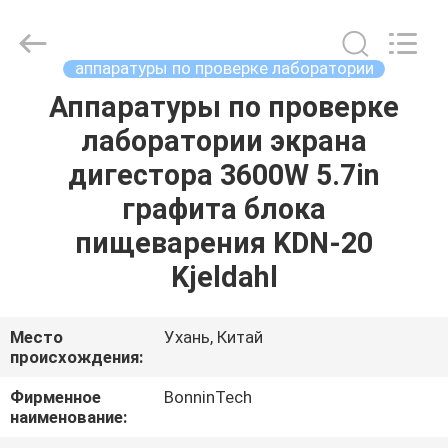
ультрафиолетов
ультразвуковая
поставщик.
Copyright
©
аппаратуры по проверке лаборатории
2022
-
2025
Аппаратуры по проверке
ДОМ
Wuhan
Bonnin
лаборатории экрана
Technology
Ltd..
All
ПРОДУКТЫ
дигестора 3600W 5.7in
Rights
Reserved.
Developed
графита блока
by
ECER
ВИДЕО
пищеварения KDN-20
Kjeldahl
О
НАС
Место
Ухань, Китай
происхождения:
ПУТЕШЕСТВИЕ
Фирменное
BonninTech
наименование:
ФАБРИКИ