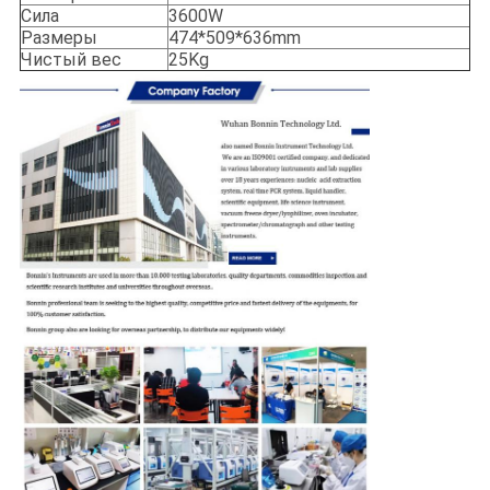
Сила
3600W
Размеры
474*509*636mm
Чистый вес
25Kg