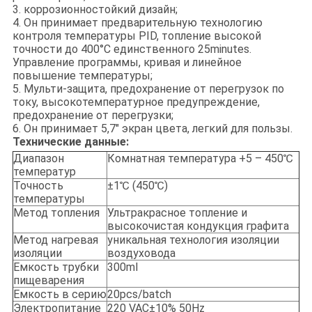
3. коррозионностойкий дизайн;
4. Он принимает предварительную технологию
контроля температуры PID, топление высокой
точности до 400°C единственного 25minutes.
Управление программы, кривая и линейное
повышение температуры;
5. Мульти-защита, предохранение от перегрузок по
току, высокотемпературное предупреждение,
предохранение от перегрузки;
6. Он принимает 5,7" экран цвета, легкий для пользы.
Технические данные:
Диапазон
Комнатная температура +5 – 450℃
температур
Точность
±1℃ (450℃)
температуры
Метод топления
Ультракрасное топление и
высокочистая кондукция графита
Метод нагревая
уникальная технология изоляции
изоляции
воздуховода
Емкость трубки
300ml
пищеварения
Емкость в серию
20pcs/batch
Электропитание
220 VAC±10% 50Hz