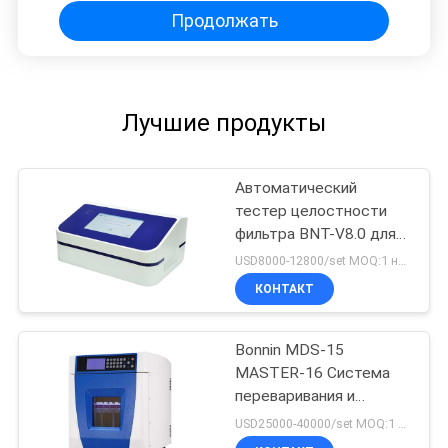
Продолжать
Лучшие продукты
Автоматический
тестер целостности
фильтра BNT-V8.0 для
фильтров капсулы и
USD8000-12800/set MOQ:1 набор
мембраны
КОНТАКТ
ультрафильтрования
Bonnin MDS-15
MASTER-16 Система
переваривания и
экстракции микроволн
USD25000-40000/set MOQ:1 набор