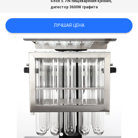
,
блок 5.7IN пищеварения kjeldahl
POLICY
дигестор 3600W графита
ЛУЧШАЯ ЦЕНА