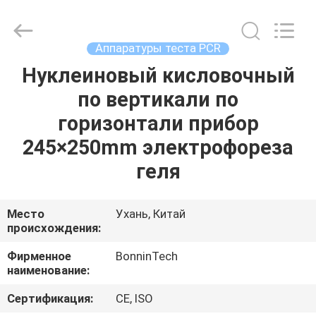
подсказок
поставщик.
Copyright
©
2022
Аппаратуры теста PCR
-
2025
Wuhan
Нуклеиновый кисловочный
ДОМ
Bonnin
Technology
по вертикали по
Ltd..
All
Rights
ПРОДУКТЫ
горизонтали прибор
Reserved.
Developed
by
245×250mm электрофореза
ECER
ВИДЕО
геля
О
Место
Ухань, Китай
происхождения:
НАС
Фирменное
BonninTech
наименование:
ПУТЕШЕСТВИЕ
ФАБРИКИ
Сертификация:
CE, ISO