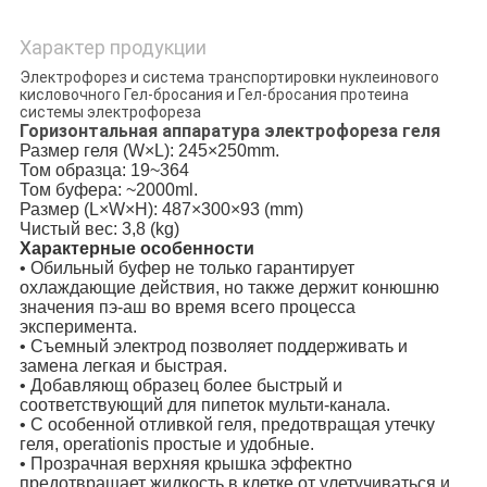
Характер продукции
Электрофорез и система транспортировки нуклеинового
кисловочного Гел-бросания и Гел-бросания протеина
системы электрофореза
Горизонтальная аппаратура электрофореза геля
Размер геля (W×L): 245×250mm.
Том образца: 19~364
Том буфера: ~2000ml.
Размер (L×W×H): 487×300×93 (mm)
Чистый вес: 3,8 (kg)
Характерные особенности
• Обильный буфер не только гарантирует
охлаждающие действия, но также держит конюшню
значения пэ-аш во время всего процесса
эксперимента.
• Съемный электрод позволяет поддерживать и
замена легкая и быстрая.
• Добавляющ образец более быстрый и
соответствующий для пипеток мульти-канала.
• С особенной отливкой геля, предотвращая утечку
геля, operationis простые и удобные.
• Прозрачная верхняя крышка эффектно
предотвращает жидкость в клетке от улетучиваться и