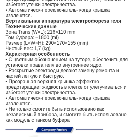
избегает утечки электричества.
• Автоматическ-переключатель- когда крышка
извлечется.
Вертикальная аппаратура электрофореза геля
Технические данные
Зона Trans (W×L): 216×110 mm
Том буфера: ~1800 (ml)
Размер (L×W×H): 290×170×155 (mm)
Чистый вес: 1,7 (kg)
Характерная особенность
• С цветным обозначением на туторе, обеспечить для
установки права геля во внутреннее ядро.
• Раскрытые электроды делают замену ремонта и
частей легкую и быструю.
• Прозрачная верхняя крышка эффектно
предотвращает жидкость в клетке от улетучиваться и
избегает утечки электричества.
• Автоматическ-переключатель- когда крышка
извлечется.
• Не только смогите быть использовано как
независимый прибора, и смогите быть использовано
как модуль с танком буфера