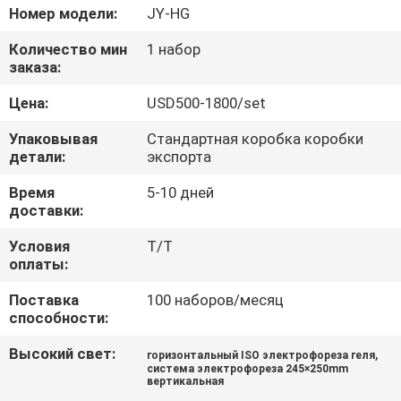
Номер модели:
JY-HG
ПРОВЕРКА
Количество мин
1 набор
КАЧЕСТВА
заказа:
Цена:
USD500-1800/set
СВЯЖИТЕСЬ
Упаковывая
Стандартная коробка коробки
МЫ
детали:
экспорта
Время
5-10 дней
СПРОСИТЕ
доставки:
ЦИТАТУ
Условия
T/T
оплаты:
КАРТА
Поставка
100 наборов/месяц
способности:
САЙТА
Высокий свет:
,
горизонтальный ISO электрофореза геля
система электрофореза 245×250mm
вертикальная
PRIVACY
,