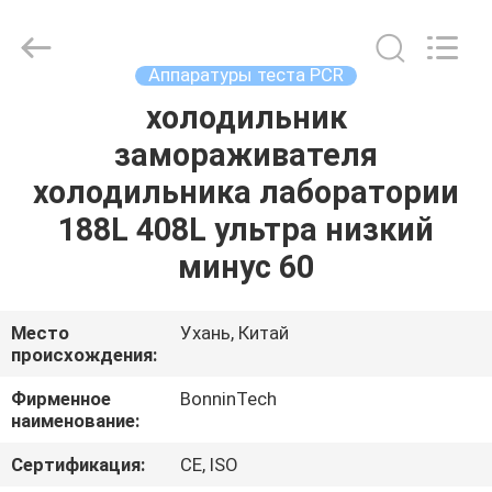
2.2ml
поставщик.
Copyright
©
2022
Аппаратуры теста PCR
-
2025
Wuhan
холодильник
ДОМ
Bonnin
Technology
замораживателя
Ltd..
All
Rights
ПРОДУКТЫ
холодильника лаборатории
Reserved.
Developed
by
188L 408L ультра низкий
ECER
ВИДЕО
минус 60
О
Место
Ухань, Китай
происхождения:
НАС
Фирменное
BonninTech
наименование:
ПУТЕШЕСТВИЕ
ФАБРИКИ
Сертификация:
CE, ISO