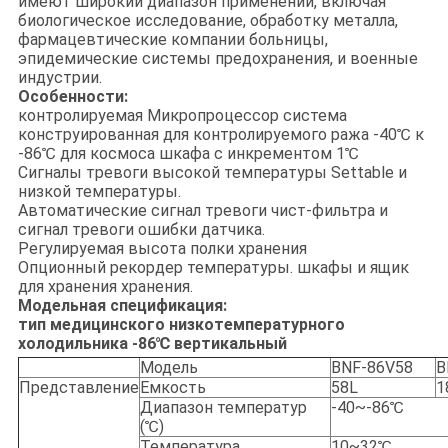
имеют широкий диапазон применений, включая
биологическое исследование, обработку металла,
фармацевтические компании больницы,
эпидемические системы предохранения, и военные
индустрии.
Особенности:
контролируемая Микропроцессор система
конструированная для контролируемого ража -40℃ к
-86℃ для космоса шкафа с инкрементом 1℃
Сигналы тревоги высокой температуры Settable и
низкой температуры.
Автоматические сигнал тревоги чист-фильтра и
сигнал тревоги ошибки датчика.
Регулируемая высота полки хранения
Опционный рекордер температуры. шкафы и ящик
для хранения хранения.
Модельная спецификация:
тип медицинского низкотемпературного
холодильника -86℃ вертикальный
Модель
BNF-86V58
B
Представление
Емкость
58L
1
Диапазон температур
-40~-86℃
(℃)
Температура
10~32℃