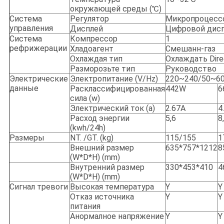
окружающей среды (℃)
Система
Регулятор
Микропроцесс
управления
Дисплей
Цифровой дис
Система
Компрессор
1
рефрижерации
Хладоагент
Смешанн-газ
Охлаждая тип
Охлаждать Dire
Разморозьте тип
Руководство
Электрические
Электропитание (V/Hz)
220~240/50~60
данные
Расклассифицированная
442W
6
сила (w)
Электрический ток (a)
2.67A
4
Расход энергии
5,6
8
(kwh/24h)
Размеры
NT. /GT. (kg)
115/155
1
Внешний размер
635*757*1212
8
(W*D*H) (mm)
Внутренний размер
330*453*410
4
(W*D*H) (mm)
Сигнал тревоги
Высокая температура
Y
Y
Отказ источника
Y
Y
питания
Анормалное напряжение
Y
Y