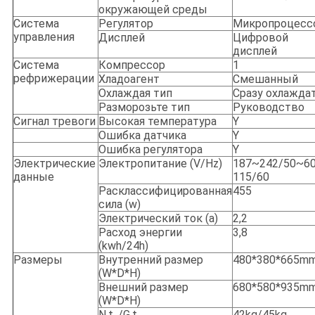
окружающей среды
Система
Регулятор
Микропроцесс
управления
Дисплей
Цифровой
дисплей
Система
Компрессор
1
рефрижерации
Хладоагент
Смешанный
Охлаждая тип
Сразу охлажда
Разморозьте тип
Руководство
Сигнал тревоги
Высокая температура
Y
Ошибка датчика
Y
Ошибка регулятора
Y
Электрические
Электропитание (V/Hz)
187~242/50~60
данные
115/60
Расклассифицированная
455
сила (w)
Электрический ток (a)
2,2
Расход энергии
3,8
(kwh/24h)
Размеры
Внутренний размер
480*380*665m
(W*D*H)
Внешний размер
680*580*935m
(W*D*H)
N.t. /G.t.
42kg/45kg