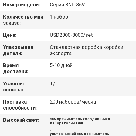
Номер модели:
Серия BNF-86V
ПРОВЕРКА
Количество мин
1 набор
КАЧЕСТВА
заказа:
Цена:
USD2000-8000/set
СВЯЖИТЕСЬ
Упаковывая
Стандартная коробка коробки
МЫ
детали:
экспорта
Время
5-10 дней
СПРОСИТЕ
доставки:
ЦИТАТУ
Условия
T/T
оплаты:
КАРТА
Поставка
200 наборов/месяц
способности:
САЙТА
Высокий свет:
замораживатель холодильника
лаборатории 188L
,
PRIVACY
ультра низкий замораживатель