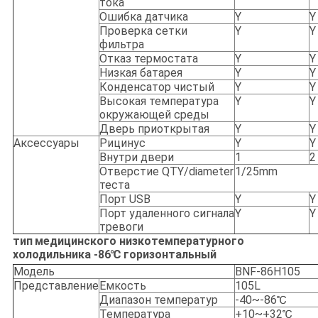
тока
Ошибка датчика
Y
Y
Проверка сетки
Y
Y
фильтра
Отказ термостата
Y
Y
Низкая батарея
Y
Y
Конденсатор чистый
Y
Y
Высокая температура
Y
Y
окружающей среды
Дверь приоткрытая
Y
Y
Аксессуары
Рицинус
Y
Y
Внутри двери
1
2
Отверстие QTY/diameter
1/25mm
теста
Порт USB
Y
Y
Порт удаленного сигнала
Y
Y
тревоги
тип
медицинского низкотемпературного
холодильника
-86℃ горизонтальный
Модель
BNF-86H105
Представление
Емкость
105L
Диапазон температур
-40~-86℃
Температура
+10~+32℃