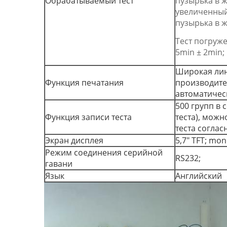
Обрабатываемый тест
пузырька в ж
увеличенный
пузырька в ж
Тест погруже
5min ± 2min;
Широкая лин
Функция печатания
производител
автоматичес
500 групп в 
Функция записи теста
теста), можн
теста согла
Экран дисплея
5,7" TFT; mo
Режим соединения серийной
RS232;
гавани
Язык
Английский