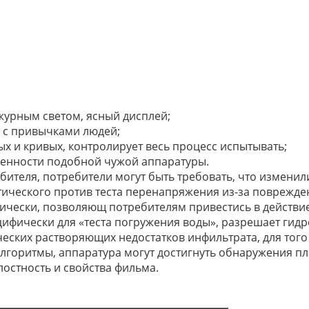
журным светом, ясный дисплей;
и с привычками людей;
х и кривых, контролирует весь процесс испытывать;
бенности подобной чужой аппаратуры.
ителя, потребители могут быть требовать, что изменил
тического против теста перенапряжения из-за поврежде
тически, позволяющ потребителям привестись в действи
ифически для «теста погружения воды», разрешает гид
ческих растворяющих недостатков инфильтрата, для тог
лгоритмы, аппаратура могут достигнуть обнаружения п
лостность и свойства фильма.