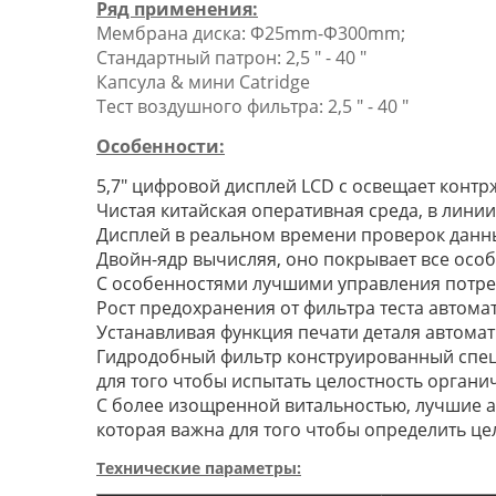
Ряд применения:
Мембрана диска: Φ25mm-Φ300mm;
Стандартный патрон: 2,5 ″ - 40 ″
Капсула & мини Catridge
Тест воздушного фильтра: 2,5 ″ - 40 ″
Особенности:
5,7" цифровой дисплей LCD с освещает контр
Чистая китайская оперативная среда, в лини
Дисплей в реальном времени проверок данны
Двойн-ядр вычисляя, оно покрывает все осо
С особенностями лучшими управления потреб
Рост предохранения от фильтра теста автома
Устанавливая функция печати деталя автома
Гидродобный фильтр конструированный спец
для того чтобы испытать целостность органи
С более изощренной витальностью, лучшие а
которая важна для того чтобы определить це
Технические параметры: