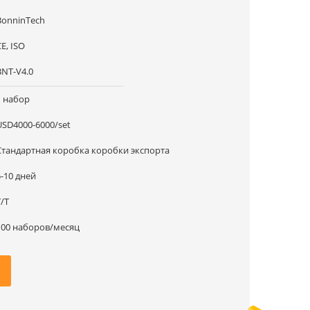
BonninTech
E, ISO
BNT-V4.0
1 набор
USD4000-6000/set
Стандартная коробка коробки экспорта
5-10 дней
T/T
100 наборов/месяц