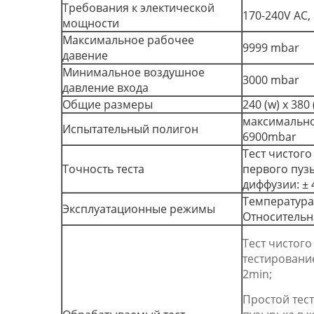
Требования к электической
170-240V AC,
мощности
Максимальное рабочее
9999 mbar
давение
Минимальное воздушное
3000 mbar
давление входа
Общие размеры
240 (w) x 380 
максимально
Испытательный полигон
6900mbar
Тест чистого
Точность теста
первого пузы
диффузии: ± 
Температура
Эксплуатационные режимы
Относительн
Тест чистого
тестировани
2min;
Простой тес