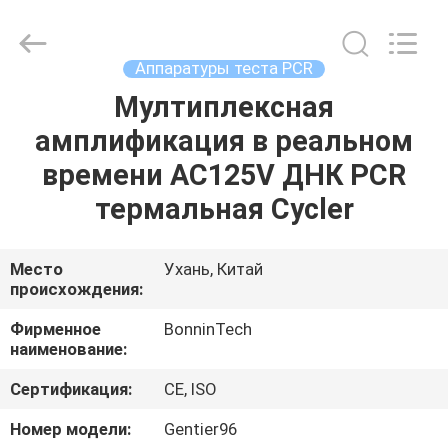
подсказок
поставщик.
Copyright
©
2022
Аппаратуры теста PCR
-
2025
Wuhan
Мултиплексная
ДОМ
Bonnin
Technology
амплификация в реальном
Ltd..
All
Rights
ПРОДУКТЫ
времени AC125V ДНК PCR
Reserved.
Developed
by
термальная Cycler
ECER
ВИДЕО
Место
Ухань, Китай
происхождения:
О
НАС
Фирменное
BonninTech
наименование:
ПУТЕШЕСТВИЕ
Сертификация:
CE, ISO
ФАБРИКИ
Номер модели:
Gentier96