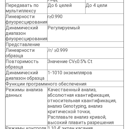
Передавать по
До 6 целей
До 4 цели
мультиплексу
Линеарности
r≥0.990
флуоресцирования
Динамический
Регулируемый
диапазон
флуоресцирования
Представление
Линеарности
/r/ ≥0.999
образца
Повторимость
Значение CV≤0.5% Ct
образца
Динамический
1-1010 экземпляров
диапазон образца
Функции программного обеспечения
Режимы анализа
Качественный анализ,
данных
абсолютная квантификация,
относительная квантификация,
анализ Genotyping, анализ
критической точки,
Расплавьте анализ кривой,
высокий плавить разрешения
Режимы контроля
1.10.4' экран касания