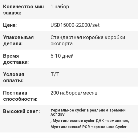
Количество мин
1 набор
ПРОВЕРКА
заказа:
КАЧЕСТВА
Цена:
USD15000-22000/set
Упаковывая
Стандартная коробка коробки
СВЯЖИТЕСЬ
детали:
экспорта
МЫ
Время
5-10 дней
доставки:
СПРОСИТЕ
Условия
T/T
оплаты:
ЦИТАТУ
Поставка
200 наборов/месяц
способности:
КАРТА
Высокий свет:
термальное cycler в реальном времени
САЙТА
AC125V
,
,
Мултиплексное cycler ДНК термальное
Мултиплексный PCR термальное Cycler
PRIVACY