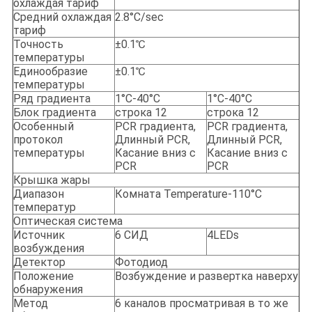
охлаждая тариф
Средний охлаждая
2.8°C/sec
тариф
Точность
±0.1℃
температуры
Единообразие
±0.1℃
температуры
Ряд градиента
1°C-40°C
1°C-40°C
Блок градиента
строка 12
строка 12
Особенный
PCR градиента,
PCR градиента,
протокол
Длинный PCR,
Длинный PCR,
температуры
Касание вниз с
Касание вниз с
PCR
PCR
Крышка жары
Диапазон
Комната Temperature-110°C
температур
Оптическая система
Источник
6 СИД
4LEDs
возбуждения
Детектор
Фотодиод
Положение
Возбуждение и развертка наверху
обнаружения
Метод
6 каналов просматривая в то же