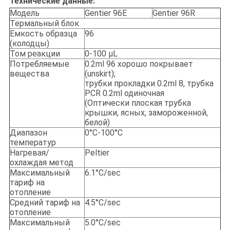
Технические данные:
Модель
Gentier 96E
Gentier 96R
Термальный блок
Емкость образца
96
(колодцы)
Том реакции
0-100 μL
Потребляемые
0.2ml 96 хорошо покрывает
вещества
(unskirt);
трубки прокладки 0.2ml 8, трубка
PCR 0.2ml одиночная
(Оптически плоская трубка
крышки, ясных, замороженной,
белой)
Диапазон
0°C-100°C
температур
Нагревая/
Peltier
охлаждая метод
Максимальный
6.1°C/sec
тариф на
отопление
Средний тариф на
4.5°C/sec
отопление
Максимальный
5.0°C/sec