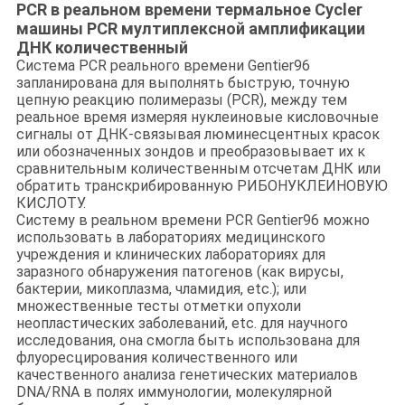
PCR в реальном времени термальное Cycler
машины PCR мултиплексной амплификации
ДНК количественный
Система PCR реального времени Gentier96
запланирована для выполнять быструю, точную
цепную реакцию полимеразы (PCR), между тем
реальное время измеряя нуклеиновые кисловочные
сигналы от ДНК-связывая люминесцентных красок
или обозначенных зондов и преобразовывает их к
сравнительным количественным отсчетам ДНК или
обратить транскрибированную РИБОНУКЛЕИНОВУЮ
КИСЛОТУ.
Систему в реальном времени PCR Gentier96 можно
использовать в лабораториях медицинского
учреждения и клинических лабораториях для
заразного обнаружения патогенов (как вирусы,
бактерии, микоплазма, чламидия, etc.); или
множественные тесты отметки опухоли
неопластических заболеваний, etc. для научного
исследования, она смогла быть использована для
флуоресцирования количественного или
качественного анализа генетических материалов
DNA/RNA в полях иммунологии, молекулярной