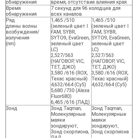
обнаружения
время, отсутствие влияния края.
Время
7 секунд для 96 колодцев для
обнаружения
всех каналов
Ряд
1,465 /510
1,465 /510
длины волны
(зеленый цвет I
(зеленый цвет I
возбуждения/
FAM, SYBR,
FAM, SYBR,
излучения
SYTO9, EvaGreen,
SYTO9, EvaGreen,
(nm)
зеленый цвет
зеленый цвет
LC)
LC)
2,527/563
2,527/563
(НАГОВОР, VIC,
(НАГОВОР, VIC,
TET, ДЖО)
TET, ДЖО)
3,580 /616 (ROX,
3,580 /616 (ROX,
Техас красный)
Техас красный)
4,632/664 (Cy5)
4,632/664 (Cy5)
5,680 /730 (Alexa
Fluor680)
6,465 /616 (ЛАД)
Зонд
Зонд Taqman,
Зонд Taqman,
Молекулярные
Молекулярные
маяки
маяки
зондируют,
зондируют,
Зонд скорпиона,
Зонд скорпиона
ЛАД