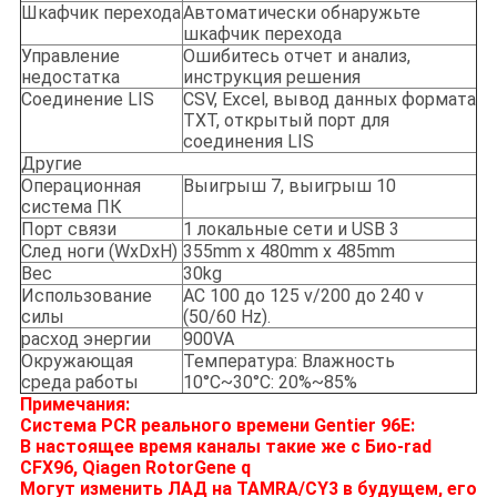
Шкафчик перехода
Автоматически обнаружьте
шкафчик перехода
Управление
Ошибитесь отчет и анализ,
недостатка
инструкция решения
Соединение LIS
CSV, Excel, вывод данных формата
TXT, открытый порт для
соединения LIS
Другие
Операционная
Выигрыш 7, выигрыш 10
система ПК
Порт связи
1 локальные сети и USB 3
След ноги (WxDxH)
355mm x 480mm x 485mm
Вес
30kg
Использование
AC 100 до 125 v/200 до 240 v
силы
(50/60 Hz).
расход энергии
900VA
Окружающая
Температура: Влажность
среда работы
10°C~30°C: 20%~85%
Примечания:
Система PCR реального времени Gentier 96E:
В настоящее время каналы такие же с Био-rad
CFX96, Qiagen RotorGene q
Могут изменить ЛАД на TAMRA/CY3 в будущем, его