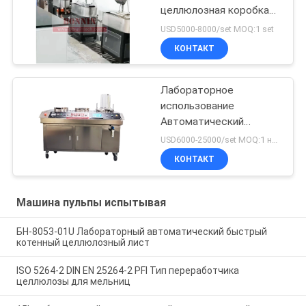
целлюлозная коробка
класса долины
USD5000-8000/set MOQ:1 set
КОНТАКТ
Лабораторное
использование
Автоматический
быстрый котен-лист
USD6000-25000/set MOQ:1 набор
для бумажной
КОНТАКТ
целлюлозы
Машина пульпы испытывая
БН-8053-01U Лабораторный автоматический быстрый
котенный целлюлозный лист
ISO 5264-2 DIN EN 25264-2 PFI Тип переработчика
целлюлозы для мельниц