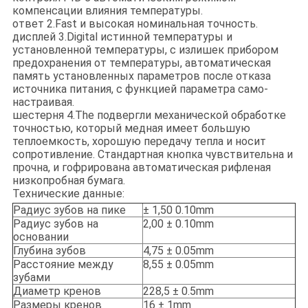
компенсации влияния температуры.
ответ 2.Fast и высокая номинальная точность.
дисплей 3.Digital истинной температуры и
установленной температуры, с излишек прибором
предохранения от температуры, автоматическая
память установленных параметров после отказа
источника питания, с функцией параметра само-
настраивая.
шестерня 4.The подвергли механической обработке
точностью, который медная имеет большую
теплоемкость, хорошую передачу тепла и носит
сопротивление. Стандартная кнопка чувствительна и
прочна, и гофрирована автоматическая рифленая
низкопробная бумага.
Технические данные:
Радиус зубов на пике
± 1,50 0.10mm
Радиус зубов на
2,00 ± 0.10mm
основании
Глубина зубов
4,75 ± 0.05mm
Расстояние между
8,55 ± 0.05mm
зубами
Диаметр кренов
228,5 ± 0.5mm
Размеры кренов
16 ± 1mm