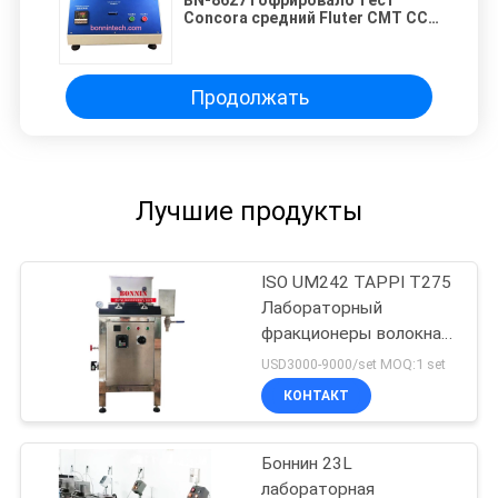
BN-8627 гофрировало тест
Concora средний Fluter CMT CCT
теста толкотни
Продолжать
Лучшие продукты
ISO UM242 TAPPI T275
Лабораторный
фракционеры волокна
типа Сомервиля
USD3000-9000/set MOQ:1 set
КОНТАКТ
Боннин 23L
лабораторная