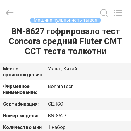
долины
supplier.
Copyright
©
2022
Машина пульпы испытывая
-
2025
Wuhan
BN-8627 гофрировало тест
ДОМ
Bonnin
Technology
Concora средний Fluter CMT
Ltd..
All
Rights
ПРОДУКТЫ
CCT теста толкотни
Reserved.
Developed
by
ECER
ВИДЕО
Место
Ухань, Китай
происхождения:
О
Фирменное
BonninTech
наименование:
НАС
Сертификация:
CE, ISO
ПУТЕШЕСТВИЕ
Номер модели:
BN-8627
ФАБРИКИ
Количество мин
1 набор