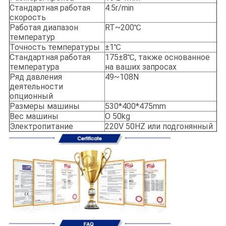
Стандартная работая
4.5r/min
скорость
Работая диапазон
RT~200℃
температур
Точность температуры
±1℃
Стандартная работая
175±8℃, также основанное
температура
на ваших запросах
Ряд давления
49~108N
деятельности
опционный
Размеры машины
530*400*475mm
Вес машины
О 50kg
Электропитание
220V 50HZ или подгонянный