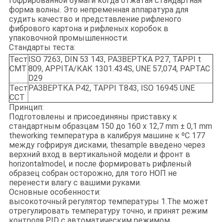
гофрированной бумаги когда отжатая стандартная
форма волны. Это непременная аппаратура для
судить качество и представление рифленого
фибрового картона и рифленых коробок в
упаковочной промышленности.
Стандарты теста:
Тест
ISO 7263, DIN 53 143, РАЗВЕРТКА P27, TAPPI t
CMT
809, APPITA/КАК 1301.434S, UNE 57,074, PAPTAC
D29
Тест
РАЗВЕРТКА P42, TAPPI T843, ISO 16945 UNE
CCT
Принцип:
Подготовлены и присоединяны приставку к
стандартным образцам 150 до 160 x 12,7 mm ± 0,1 mm
theworking температура в калибруя машине к ºC 177
между гофрируя дисками, thesample введено через
верхний вход в вертикальной модели и фронт в
horizontalmodel, и после формировать рифленый
образец собран осторожно, для того НОП не
перенести влагу с вашими руками.
Основные особенности:
высокоточный регулятор температуры 1.The может
отрегулировать температуру точно, и принят режим
контроля PID с автоматическим режимом