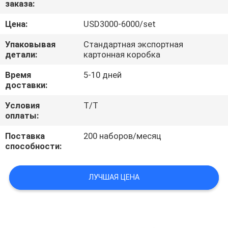
заказа:
ПРОВЕРКА
Цена:
USD3000-6000/set
КАЧЕСТВА
Упаковывая
Стандартная экспортная
детали:
картонная коробка
СВЯЖИТЕСЬ
Время
5-10 дней
доставки:
МЫ
Условия
T/T
оплаты:
СПРОСИТЕ
Поставка
200 наборов/месяц
ЦИТАТУ
способности:
КАРТА
ЛУЧШАЯ ЦЕНА
САЙТА
PRIVACY