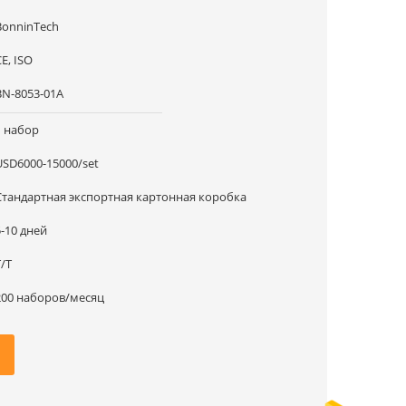
BonninTech
E, ISO
BN-8053-01A
1 набор
USD6000-15000/set
Стандартная экспортная картонная коробка
5-10 дней
T/T
200 наборов/месяц