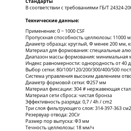
Стандарты
В соответствии с требованиями ГБ/Т 24324-2009
Технические данные:
Применение: 0 ~ 1000 CSF
Пропускная способность целлюлозы: 11000 м
Диаметр образца: круглый, Φ менее 200 мм, 
Материал для формования: специальные ал
Диапазон массы формования: минимальная ма
Индекс равномерности: однородность от 40 д
Выбор сетки: 80/100/120/200/300/400/500 пос
Система управления высоким давлением отво
Диаметр формовой сетки: Φ257 мм
Материал фиксации: 304 # нержавеющая стал
Материал сети сброса: чистая бронза
Эффективность разряда: 0,7 / 4h / cm2
Три слоя фильтрующего слоя: 314-397-363 см
Резервуар отвода: 20Cir
Размер пор выпуска: Φ3 мм
Течность целлюлозы: 18 мм/ч