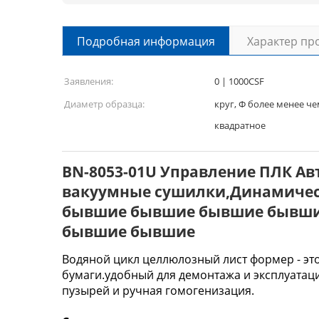
Подробная информация
Характер пр
Заявления:
0 | 1000CSF
Диаметр образца:
круг, Φ более менее ч
квадратное
BN-8053-01U Управление ПЛК А
вакуумные сушилки,
Динамичес
бывшие бывшие бывшие бывши
бывшие бывшие
Водяной цикл целлюлозный лист формер - э
бумаги.удобный для демонтажа и эксплуатац
пузырей и ручная гомогенизация.