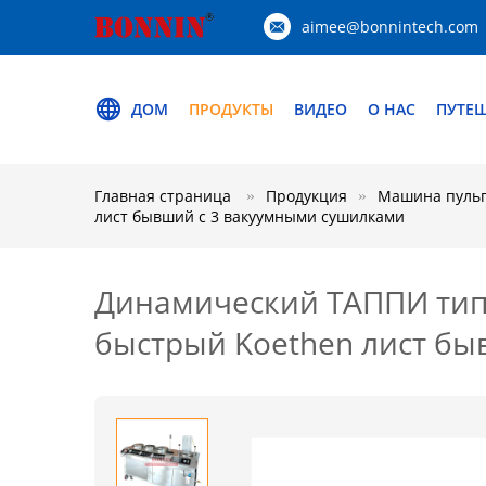
aimee@bonnintech.com
ДОМ
ПРОДУКТЫ
ВИДЕО
О НАС
ПУТЕ
Главная страница
Продукция
Машина пуль
лист бывший с 3 вакуумными сушилками
Динамический ТАППИ тип
быстрый Koethen лист б