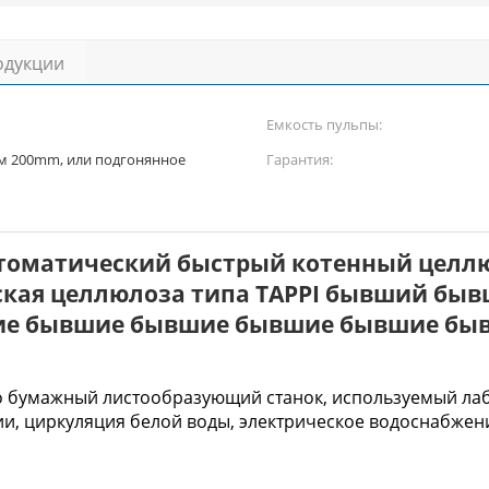
одукции
Емкость пульпы:
ем 200mm, или подгонянное
Гарантия:
втоматический быстрый котенный целл
кая целлюлоза типа TAPPI бывший б
е бывшие бывшие бывшие бывшие бы
то бумажный листообразующий станок, используемый л
ии, циркуляция белой воды, электрическое водоснабже