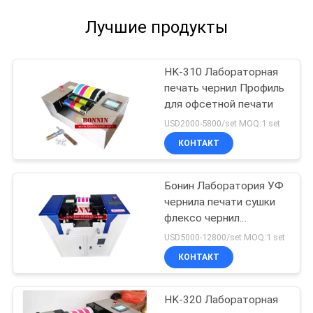
Лучшие продукты
HK-310 Лабораторная
печать чернил Профиль
для офсетной печати
USD2000-5800/set MOQ:1 set
КОНТАКТ
Бонин Лаборатория УФ
чернила печати сушки
флексо чернил
Проуфер
USD5000-12800/set MOQ:1 set
КОНТАКТ
HK-320 Лабораторная