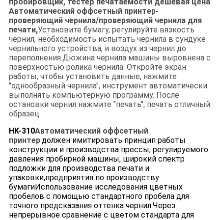
пробировщик, тестер печатаемости дешевая цена
Автоматический оффсетный принтер-
проверяющий чернила/проверяющий чернила для
печати,
Установите бумагу, регулируйте вязкость
чернил, необходимость испытать чернила в сундуке
чернильного устройства, и воздух из чернил до
переполнения.Дюжина чернила машины выровнена с
поверхностью ролика чернила. Откройте экран
работы, чтобы установить данные, нажмите
"однообразный чернила", инструмент автоматически
выполнять компьютерную программу. После
остановки чернил нажмите "печать", печать отличный
образец.
HK-310
Автоматический оффсетный
принтер
должен имитировать принцип работы
конструкции и производства прессы, регулируемого
давления пробирной машины, широкий спектр
подложки для производства печати и
упаковки,предприятия по производству
бумагиИспользование исследования цветных
пробелов с помощью стандартного пробела для
точного предсказания оттенка чернил.Через
непрерывное сравнение с цветом стандарта для