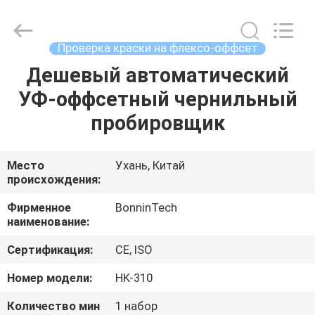
ширины
225mm
supplier.
Copyright
©
Проверка краски на флексо-оффсет
2022
-
2025
Дешевый автоматический
ДОМ
Wuhan
Bonnin
УФ-оффсетный чернильный
Technology
Ltd..
All
ПРОДУКТЫ
пробировщик
Rights
Reserved.
Developed
by
ECER
ВИДЕО
Место
Ухань, Китай
происхождения:
О
Фирменное
BonninTech
наименование:
НАС
Сертификация:
CE, ISO
ПУТЕШЕСТВИЕ
Номер модели:
HK-310
ФАБРИКИ
Количество мин
1 набор