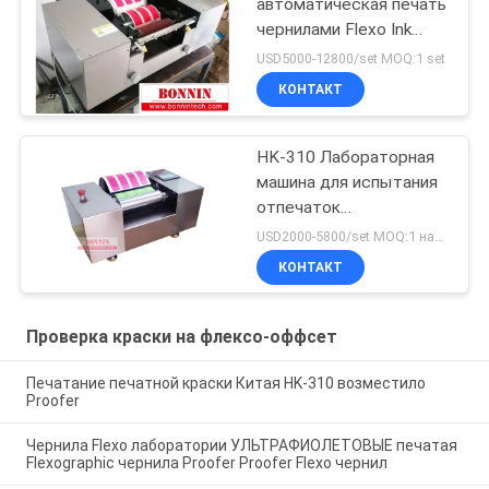
автоматическая печать
чернилами Flexo Ink
Proofer
USD5000-12800/set MOQ:1 set
КОНТАКТ
HK-310 Лабораторная
машина для испытания
отпечаток
ультрафиолетовой
USD2000-5800/set MOQ:1 набор
чернил
КОНТАКТ
Проверка краски на флексо-оффсет
Печатание печатной краски Китая HK-310 возместило
Proofer
Чернила Flexo лаборатории УЛЬТРАФИОЛЕТОВЫЕ печатая
Flexographic чернила Proofer Proofer Flexo чернил