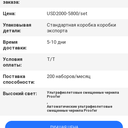
заказа:
ПРОВЕРКА
Цена:
USD2000-5800/set
КАЧЕСТВА
Упаковывая
Стандартная коробка коробки
детали:
экспорта
СВЯЖИТЕСЬ
Время
5-10 дни
доставки:
МЫ
Условия
T/T
оплаты:
СПРОСИТЕ
Поставка
200 наборов/месяц
ЦИТАТУ
способности:
Высокий свет:
Ультрафиолетовые смещенные чернила
КАРТА
Proofer
,
САЙТА
Автоматические ультрафиолетовые
смещенные чернила Proofer
PRIVACY
ЛУЧШАЯ ЦЕНА