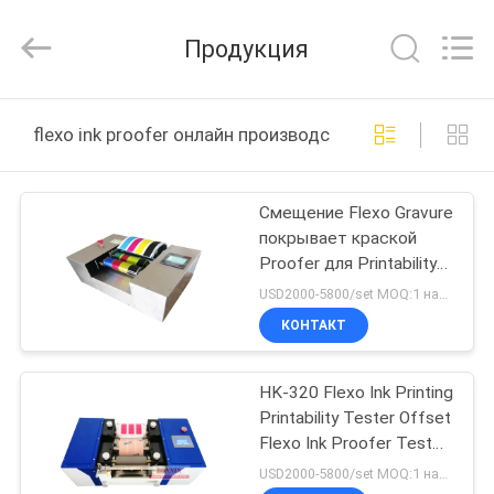
Bonnin
Technology
Ltd..
Продукция
All
Rights
Reserved.
Developed
by
ДОМ
ECER
flexo ink proofer онлайн производство
ПРОДУКТЫ
Смещение Flexo Gravure
покрывает краской
ВИДЕО
Proofer для Printability
печатания чернил
USD2000-5800/set MOQ:1 набор
О
КОНТАКТ
НАС
HK-320 Flexo Ink Printing
Printability Tester Offset
ПУТЕШЕСТВИЕ
Flexo Ink Proofer Tester
ФАБРИКИ
Проверка
USD2000-5800/set MOQ:1 набор