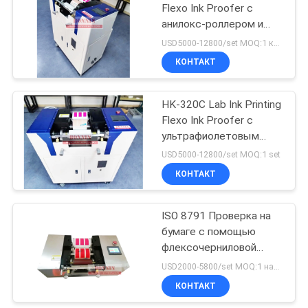
Flexo Ink Proofer с
анилокс-роллером и
онлайн-
USD5000-12800/set MOQ:1 комплект
ультрафиолетовым
КОНТАКТ
сушилкой
HK-320C Lab Ink Printing
Flexo Ink Proofer с
ультрафиолетовым
сушилкой и
USD5000-12800/set MOQ:1 set
охладителем
КОНТАКТ
ISO 8791 Проверка на
бумаге с помощью
флексочерниловой
машины
USD2000-5800/set MOQ:1 набор
КОНТАКТ