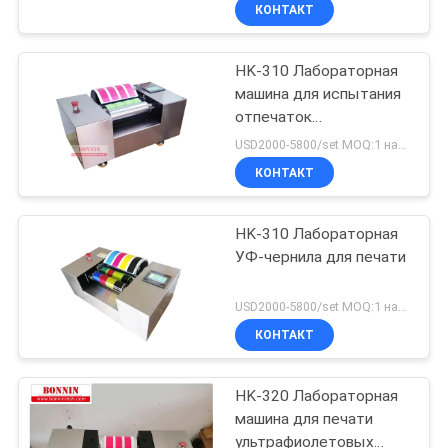
печатаемости с
КОНТАКТ
помощью флексо
ПРОВЕРКА
чернил
HK-310 Лабораторная
КАЧЕСТВА
машина для испытания
отпечаток
СВЯЖИТЕСЬ
ультрафиолетовой
USD2000-5800/set MOQ:1 набор
чернил
МЫ
КОНТАКТ
СПРОСИТЕ
HK-310 Лабораторная
УФ-чернила для печати
ЦИТАТУ
USD2000-5800/set MOQ:1 набор
КАРТА
КОНТАКТ
САЙТА
HK-320 Лабораторная
машина для печати
PRIVACY
ультрафиолетовых