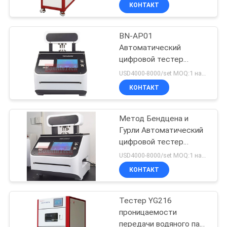
автоматические
КОНТАКТ
ПРОВЕРКА
BN-AP01
КАЧЕСТВА
Автоматический
цифровой тестер
СВЯЖИТЕСЬ
воздухопроницаемости
USD4000-8000/set MOQ:1 набор
для оборудования для
МЫ
КОНТАКТ
испытаний бумаги
СПРОСИТЕ
Метод Бендцена и
Гурли Автоматический
ЦИТАТУ
цифровой тестер
воздушной
USD4000-8000/set MOQ:1 набор
проницаемости
КАРТА
КОНТАКТ
САЙТА
Тестер YG216
проницаемости
PRIVACY
передачи водяного пара