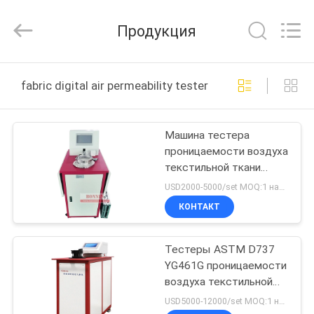
Bonnin
Technology
Ltd..
Продукция
All
Rights
Reserved.
Developed
by
ДОМ
ECER
fabric digital air permeability tester онлайн производ
ПРОДУКТЫ
Машина тестера
проницаемости воздуха
ВИДЕО
текстильной ткани
YG461E цифров
USD2000-5000/set MOQ:1 набор
испытывая
О
КОНТАКТ
НАС
Тестеры ASTM D737
YG461G проницаемости
ПУТЕШЕСТВИЕ
воздуха текстильной
ФАБРИКИ
ткани полностью
USD5000-12000/set MOQ:1 набор