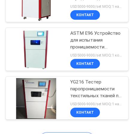
POLICY
текстильной ткани
USD5000-9000/set MOQ:1 набор
ASTM E96
КОНТАКТ
ASTM E96 Устройство
для испытания
проницаемости
текстильной ткани при
USD5000-9000/set MOQ:1 комплект
передаче водяного
КОНТАКТ
пара
YG216 Тестер
паропроницаемости
текстильных тканей по
ASTM E96
USD5000-9000/set MOQ:1 набор
КОНТАКТ