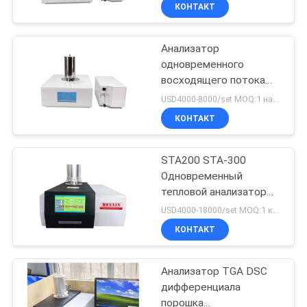
термальный
КОНТАКТ
ПРОВЕРКА
Анализатор
КАЧЕСТВА
одновременного
восходящего потока
СВЯЖИТЕСЬ
теплого воздуха
USD4000-8000/set MOQ:1 набор
резиновый TGA
МЫ
КОНТАКТ
STA1000 TGA-DTA-DSC
термогравиметрический
СПРОСИТЕ
STA200 STA-300
Одновременный
ЦИТАТУ
тепловой анализатор
Дифференциальный
USD4000-18000/set MOQ:1 комплект
синхронный тепловой
КАРТА
КОНТАКТ
анализатор TGA DSC
САЙТА
DTA
Анализатор TGA DSC
дифференциала
PRIVACY
порошка