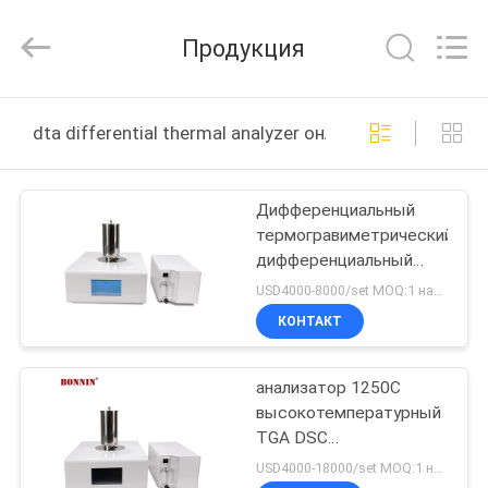
Bonnin
Technology
Ltd..
Продукция
All
Rights
Reserved.
Developed
by
ДОМ
ECER
dta differential thermal analyzer онлайн производств
ПРОДУКТЫ
Дифференциальный
термогравиметрический
ВИДЕО
дифференциальный
термический анализ
USD4000-8000/set MOQ:1 набор
TGA DTA DSC
О
КОНТАКТ
НАС
анализатор 1250C
высокотемпературный
ПУТЕШЕСТВИЕ
TGA DSC
ФАБРИКИ
одновременный
USD4000-18000/set MOQ:1 набор