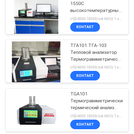
1550C
высокотемпературный
TGA/DTA/DSC
USD4000-18000/set MOQ:1 набор
одновременный
КОНТАКТ
термальный
ТГА101 ТГА-103
Тепловой анализатор
Термогравиметрический
анализатор для
USD4000-18000/set MOQ:1 комплект
тестирования
КОНТАКТ
пластмасс
TGA101
Термогравиметрический
термический анализ
TGA DSC Лаборатория
USD4000-18000/set MOQ:1 комплект
TGA Теплоанализатор
КОНТАКТ
Испытательное