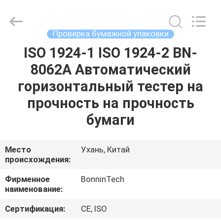
тестера
трением
поставщик.
Copyright
©
Проверка бумажной упаковки
2022
-
2025
ISO 1924-1 ISO 1924-2 BN-
ДОМ
Wuhan
Bonnin
8062A Автоматический
Technology
Ltd..
All
ПРОДУКТЫ
горизонтальный тестер на
Rights
Reserved.
Developed
прочность на прочность
by
ECER
ВИДЕО
бумаги
О
Место
Ухань, Китай
происхождения:
НАС
Фирменное
BonninTech
наименование:
ПУТЕШЕСТВИЕ
ФАБРИКИ
Сертификация:
CE, ISO