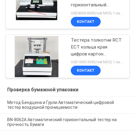
горизонтальный
растяжимый для
USD4000-8000/set MOQ:1 набор
салфетки
КОНТАКТ
Тестера толкотни RCT
ECT кольца края
цифров картон
автоматического
USD1000-3000/set MOQ:1 набор
рифленый
КОНТАКТ
Проверка бумажной упаковки
Метод Бендцена и Гурли Автоматический цифровой
тестер воздушной проницаемости
BN-8062A Автоматический горизонтальный тестер на
прочность бумаги