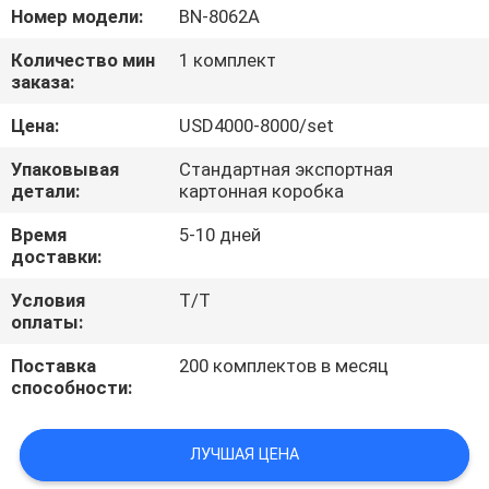
Номер модели:
BN-8062A
ПРОВЕРКА
Количество мин
1 комплект
КАЧЕСТВА
заказа:
Цена:
USD4000-8000/set
СВЯЖИТЕСЬ
Упаковывая
Стандартная экспортная
МЫ
детали:
картонная коробка
Время
5-10 дней
СПРОСИТЕ
доставки:
ЦИТАТУ
Условия
T/T
оплаты:
КАРТА
Поставка
200 комплектов в месяц
способности:
САЙТА
ЛУЧШАЯ ЦЕНА
PRIVACY