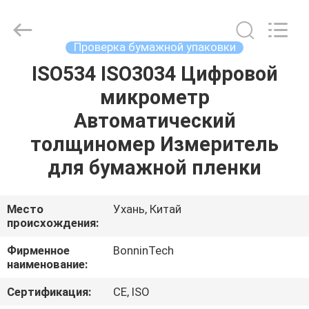
тестера
трением
поставщик.
Copyright
©
Проверка бумажной упаковки
2022
-
2025
ISO534 ISO3034 Цифровой
ДОМ
Wuhan
Bonnin
микрометр
Technology
Ltd..
All
ПРОДУКТЫ
Автоматический
Rights
Reserved.
Developed
толщиномер Измеритель
by
ECER
ВИДЕО
для бумажной пленки
О
Место
Ухань, Китай
происхождения:
НАС
Фирменное
BonninTech
наименование:
ПУТЕШЕСТВИЕ
ФАБРИКИ
Сертификация:
CE, ISO