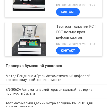
растяжимый для
USD4000-8000/set MOQ:1 набор
салфетки
КОНТАКТ
Тестера толкотни RCT
ECT кольца края
цифров картон
автоматического
USD1000-3000/set MOQ:1 набор
рифленый
КОНТАКТ
Проверка бумажной упаковки
Метод Бендцена и Гурли Автоматический цифровой
тестер воздушной проницаемости
BN-8062A Автоматический горизонтальный тестер на
прочность бумаги
Автоматический датчик метра толщины BN-PT01 для