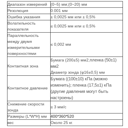
Диапазон измерений
(0~5) мм;
(0~20) мм
Резолюция
0.001 мм
Ошибка указания
± 0,0025 мм или ± 0,5%
Волатильность
≤ 0,0025 мм или ≤ 0,5%
показателя
Параллельность
между двумя
≤ 0,002 мм
измерительными
поверхностями
пленка (50±1)
Бумага (200±5) мм2,
Контактная зона
мм2
Диаметр зонда (φ16±0,5) мм
Бумага ((100±10) кПа (можно
изменить); пленка (17,5±1) кПа
Контактное давление
(другие давления могут быть
настроены)
Снижение скорости
≤ 3 мм/с
зонда
Размеры (L*W*H) мм
400*360*520
вес
Около 25 кг.