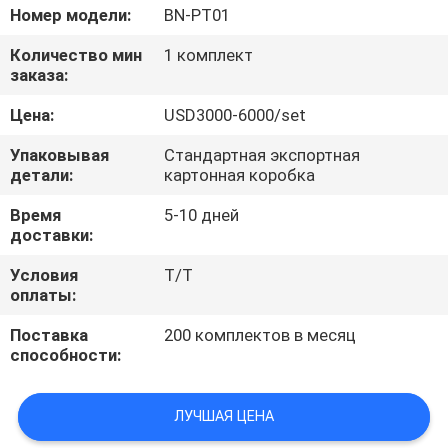
Номер модели:
BN-PT01
ПРОВЕРКА
Количество мин
1 комплект
КАЧЕСТВА
заказа:
Цена:
USD3000-6000/set
СВЯЖИТЕСЬ
Упаковывая
Стандартная экспортная
МЫ
детали:
картонная коробка
Время
5-10 дней
СПРОСИТЕ
доставки:
ЦИТАТУ
Условия
T/T
оплаты:
КАРТА
Поставка
200 комплектов в месяц
способности:
САЙТА
ЛУЧШАЯ ЦЕНА
PRIVACY