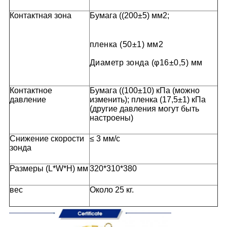
Контактная зона
Бумага ((200±5) мм2;
пленка (50±1) мм2
Диаметр зонда (φ16±0,5) мм
Контактное
Бумага ((100±10) кПа (можно
давление
изменить); пленка (17,5±1) кПа
(другие давления могут быть
настроены)
Снижение скорости
≤ 3 мм/с
зонда
Размеры (L*W*H) мм
320*310*380
вес
Около 25 кг.