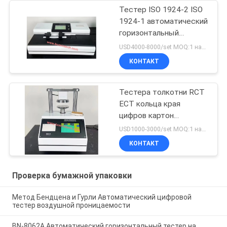
Тестер ISO 1924-2 ISO
1924-1 автоматический
горизонтальный
растяжимый для
USD4000-8000/set MOQ:1 набор
салфетки
КОНТАКТ
Тестера толкотни RCT
ECT кольца края
цифров картон
автоматического
USD1000-3000/set MOQ:1 набор
рифленый
КОНТАКТ
Проверка бумажной упаковки
Метод Бендцена и Гурли Автоматический цифровой
тестер воздушной проницаемости
BN-8062A Автоматический горизонтальный тестер на