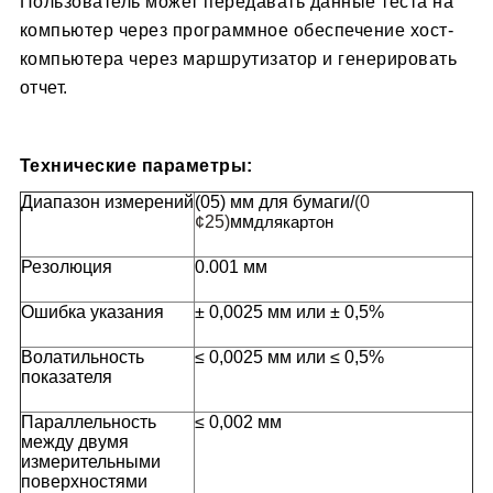
Пользователь может передавать данные теста на
компьютер через программное обеспечение хост-
компьютера через маршрутизатор и генерировать
отчет.
Технические параметры:
Диапазон измерений
(0­5) мм для бумаги/
(0
¢25)
мм
для
картон
Резолюция
0.001 мм
Ошибка указания
± 0,0025 мм или ± 0,5%
Волатильность
≤ 0,0025 мм или ≤ 0,5%
показателя
Параллельность
≤ 0,002 мм
между двумя
измерительными
поверхностями