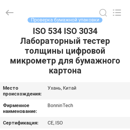
тестера
трением
поставщик.
Copyright
©
Проверка бумажной упаковки
2022
-
2025
ISO 534 ISO 3034
ДОМ
Wuhan
Bonnin
Лабораторный тестер
Technology
Ltd..
All
ПРОДУКТЫ
толщины цифровой
Rights
Reserved.
Developed
микрометр для бумажного
by
ECER
ВИДЕО
картона
О
Место
Ухань, Китай
происхождения:
НАС
Фирменное
BonninTech
наименование:
ПУТЕШЕСТВИЕ
ФАБРИКИ
Сертификация:
CE, ISO