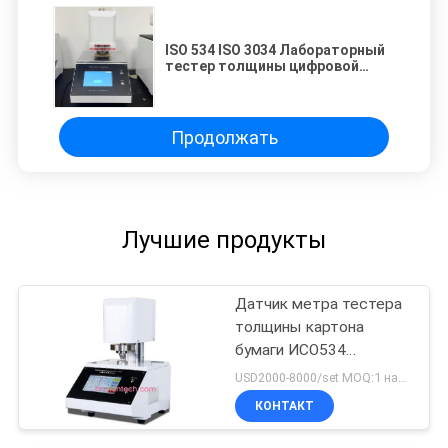
ISO 534 ISO 3034 Лабораторный
тестер толщины цифровой
микрометр для бумажного
картона
Продолжать
Лучшие продукты
Датчик метра тестера
толщины картона
бумаги ИСО534
ИСО3034
USD2000-8000/set MOQ:1 набор
КОНТАКТ