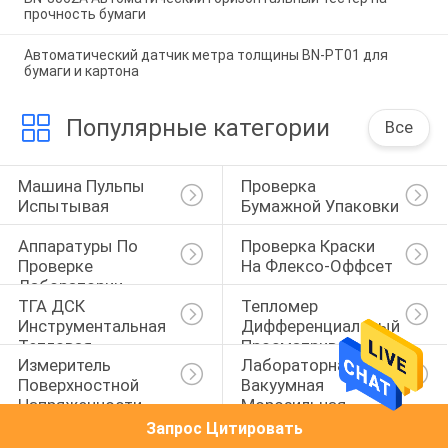
прочность бумаги
Автоматический датчик метра толщины BN-PT01 для
бумаги и картона
Популярные категории
Все
Машина Пульпы 
Проверка 
Испытывая
Бумажной Упаковки
Аппаратуры По 
Проверка Краски 
Проверке 
На Флексо-Оффсет
Лаборатории
ТГА ДСК 
Тепломер 
Инструментальная 
Дифференциальный 
Тепловая
Просматривать
Измеритель 
Лабораторная 
Поверхностной 
Вакуумная 
Напряженности 
Морозильная 
Жидкости
Сушилка
Запрос Цитировать