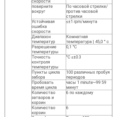
скорости
поверните
По часовой стрелке/
вокруг
против часовой
стрелки
Устойчивая
≤±1 rpm/минута
ошибка
скорости
Диапазон
Комнатная
температур
температура | 45,0 ° c
Разрешение
0,1 °C
температуры
Точность
°C ≤±0.3
контроля
температуры
Пункты цикла
100 различных пробуя
забора
периодов
Пробовать
часы 1 minute~99 59
время цикла
минут
Количество
6 по каждому
затворов и
корзин
Количество
6
корзин