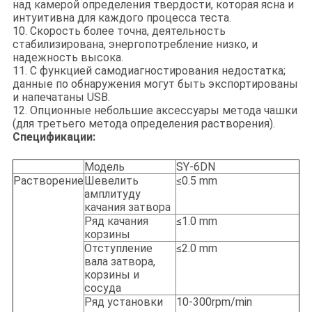
над камерой определения твердости, которая ясна и
интуитивна для каждого процесса теста.
10. Скорость более точна, деятельность
стабилизирована, энергопотребление низко, и
надежность высока.
11. С функцией самодиагностирования недостатка;
данные по обнаружения могут быть экспортированы
и напечатаны USB.
12. Опционные небольшие аксессуары метода чашки
(для третьего метода определения растворения).
Спецификации:
Модель
SY-6DN
Растворение
Шевелить
≤0.5 mm
амплитуду
качания затвора
Ряд качания
≤1.0 mm
корзины
Отступление
≤2.0 mm
вала затвора,
корзины и
сосуда
Ряд установки
10-300rpm/min