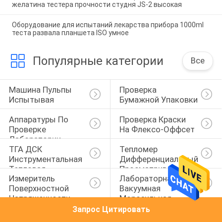
желатина тестера прочности студня JS-2 высокая
Оборудование для испытаний лекарства прибора 1000ml
теста развала планшета ISO умное
Популярные категории
Все
Машина Пульпы 
Проверка 
Испытывая
Бумажной Упаковки
Аппаратуры По 
Проверка Краски 
Проверке 
На Флексо-Оффсет
Лаборатории
ТГА ДСК 
Тепломер 
Инструментальная 
Дифференциальный 
Тепловая
Просматривать
Измеритель 
Лабораторная 
Поверхностной 
Вакуумная 
Напряженности 
Морозильная 
Жидкости
Сушилка
Запрос Цитировать