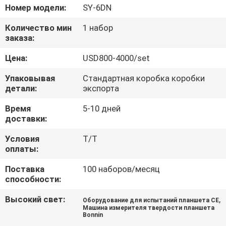
Номер модели:
SY-6DN
ПРОВЕРКА
Количество мин
1 набор
КАЧЕСТВА
заказа:
Цена:
USD800-4000/set
СВЯЖИТЕСЬ
Упаковывая
Стандартная коробка коробки
МЫ
детали:
экспорта
Время
5-10 дней
СПРОСИТЕ
доставки:
ЦИТАТУ
Условия
T/T
оплаты:
КАРТА
Поставка
100 наборов/месяц
способности:
САЙТА
Высокий свет:
,
Оборудование для испытаний планшета CE
Машина измерителя твердости планшета
Bonnin
PRIVACY
,