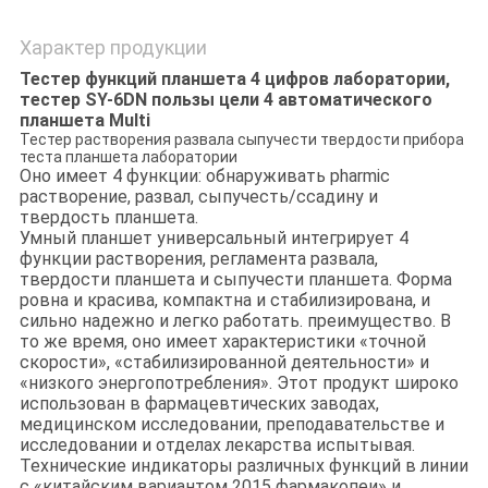
Характер продукции
Тестер функций планшета 4 цифров лаборатории,
тестер SY-6DN пользы цели 4 автоматического
планшета Multi
Тестер растворения развала сыпучести твердости прибора
теста планшета лаборатории
Оно имеет 4 функции: обнаруживать pharmic
растворение, развал, сыпучесть/ссадину и
твердость планшета.
Умный планшет универсальный интегрирует 4
функции растворения, регламента развала,
твердости планшета и сыпучести планшета. Форма
ровна и красива, компактна и стабилизирована, и
сильно надежно и легко работать. преимущество. В
то же время, оно имеет характеристики «точной
скорости», «стабилизированной деятельности» и
«низкого энергопотребления». Этот продукт широко
использован в фармацевтических заводах,
медицинском исследовании, преподавательстве и
исследовании и отделах лекарства испытывая.
Технические индикаторы различных функций в линии
с «китайским вариантом 2015 фармакопеи» и