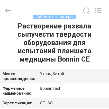
для
тестирования
наркотиков
поставщик.
Copyright
Таблетные тестеры
©
2022
-
Растворение развала
ДОМ
2025
Wuhan
сыпучести твердости
Bonnin
Technology
Ltd..
ПРОДУКТЫ
оборудования для
All
Rights
Reserved.
испытаний планшета
Developed
by
ВИДЕО
медицины Bonnin CE
ECER
О
Место
Ухань, Китай
происхождения:
НАС
Фирменное
BonninTech
наименование:
ПУТЕШЕСТВИЕ
ФАБРИКИ
Сертификация:
CE, ISO