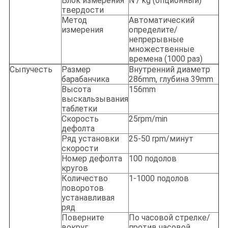
Блок измерения
N / kg (опционный)
твердости
Метод
Автоматический
измерения
определите/
непрерывные
множественные
времена (1000 раз)
Сыпучесть
Размер
Внутренний диаметр
барабанчика
286mm, глубина 39mm
Высота
156mm
выскальзывания
таблетки
Скорость
25rpm/min
дефолта
Ряд установки
25-50 rpm/минут
скорости
Номер дефолта
100 подолов
кругов
Количество
1-1000 подолов
поворотов
устанавливая
ряд
Поверните
По часовой стрелке/
вокруг
против часовой