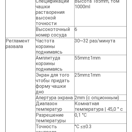
Спецификации
Высота 185mm, том
чашки
1000ml
растворения
высокой
точности
Высокоточный
6
номер сосуда
Регламент
Частота
30~32 раз/минута
развала
корзины
поднимаясь
Амплитуда
55mm±1mm
корзины
поднимаясь
Экран для того
25mm±1mm
чтобы придать
форму чашки
дно
Апертура экрана
2mm (с опционным)
Диапазон
Комнатная
температур
температура | 45,0 ° c
Разрешение
0,1 °C
температуры
Точность
°C ≤±0.3