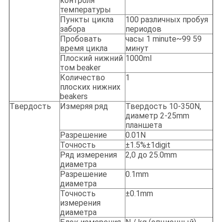
контроля
температуры
Пункты цикла
100 различных пробуя
забора
периодов
Пробовать
часы 1 minute~99 59
время цикла
минут
Плоский нижний
1000ml
том beaker
Количество
1
плоских нижних
beakers
Твердость
Измеряя ряд
Твердость 10-350N,
диаметр 2-25mm
планшета
Разрешение
0.01N
Точность
±1.5%±1digit
Ряд измерения
2,0 до 25.0mm
диаметра
Разрешение
0.1mm
диаметра
Точность
±0.1mm
измерения
диаметра