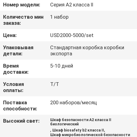
Номер модели:
Серия A2 класса II
ПРОВЕРКА
Количество мин
1 набор
КАЧЕСТВА
заказа:
Цена:
USD2000-5000/set
СВЯЖИТЕСЬ
Упаковывая
Стандартная коробка коробки
МЫ
детали:
экспорта
Время
5-10 дней
СПРОСИТЕ
доставки:
ЦИТАТУ
Условия
T/T
оплаты:
КАРТА
Поставка
200 наборов/месяц
способности:
САЙТА
Высокий свет:
Шкаф безопасности A2 класса II
биологический
,
,
Шкаф biosafety b2 класса II
PRIVACY
Шкаф микробиологической безопасности