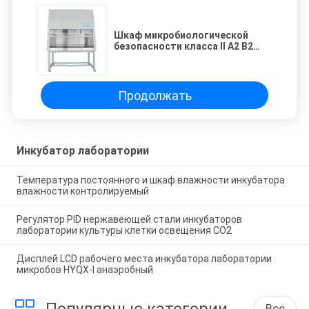
Шкаф микробиологической
безопасности класса II A2 B2
биологический с аудио и
визуальным сигналом тревоги
Продолжать
Инкубатор лаборатории
Температура постоянного и шкаф влажности инкубатора
влажности контролируемый
Регулятор PID нержавеющей стали инкубаторов
лаборатории культуры клетки освещения СО2
Дисплей LCD рабочего места инкубатора лаборатории
микробов HYQX-I анаэробный
Популярные категории
Все