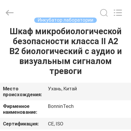
класса
II
поставщик.
Copyright
©
Инкубатор лаборатории
2022
-
2025
Шкаф микробиологической
ДОМ
Wuhan
Bonnin
безопасности класса II A2
Technology
Ltd..
All
ПРОДУКТЫ
B2 биологический с аудио и
Rights
Reserved.
Developed
визуальным сигналом
by
ECER
ВИДЕО
тревоги
О
Место
Ухань, Китай
происхождения:
НАС
Фирменное
BonninTech
наименование:
ПУТЕШЕСТВИЕ
ФАБРИКИ
Сертификация:
CE, ISO