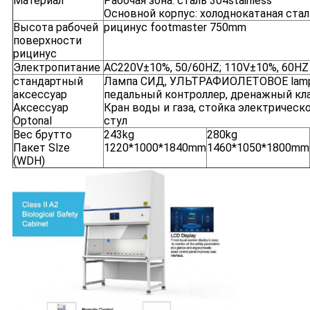
Материал
Рабочая зона: сталь 304stainless
Основной корпус: холоднокатаная ста
Высота рабочей
рицинус footmaster 750mm
поверхности
рицинус
Электропитание
AC220V±10%, 50/60HZ; 110V±10%, 60HZ
стандартный
Лампа СИД, УЛЬТРАФИОЛЕТОВОЕ lamp*2
аксессуар
педальный контроллер, дренажный кла
Аксессуар
Кран воды и газа, стойка электрическ
Optonal
стул
Вес брутто
243kg
280kg
Пакет Slze
1220*1000*1840mm
1460*1050*1800mm
(WDH)