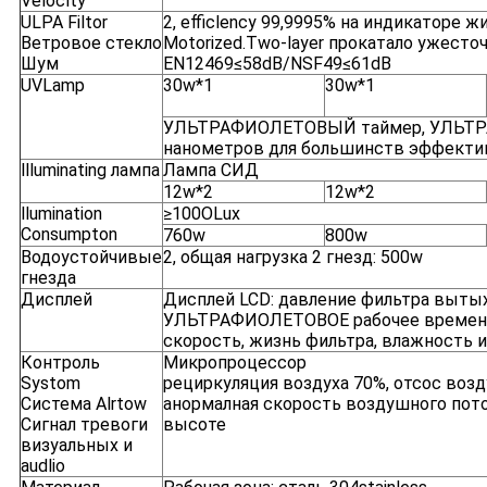
Veloclty
ULPA Filtor
2, efficlency 99,9995% на индикаторе жи
Ветровое стекло
Motorized.Two-layer прокатало ужес
Шум
EN12469≤58dB/NSF49≤61dB
UVLamp
30w*1
30w*1
УЛЬТРАФИОЛЕТОВЫЙ таймер, УЛЬТРАФ
нанометров для большинств эффектив
llluminating лампа
Лампа СИД
12w*2
12w*2
llumination
≥100OLux
Consumpton
760w
800w
Водоустойчивые
2, общая нагрузка 2 гнезд: 500w
гнезда
Дисплей
Дисплей LCD: давление фильтра вытыха
УЛЬТРАФИОЛЕТОВОЕ рабочее временя 
скорость, жизнь фильтра, влажность и
Контроль
Микропроцессор
Systom
рециркуляция воздуха 70%, отсос возд
Система Alrtow
анормалная скорость воздушного пото
Сигнал тревоги
высоте
визуальных и
audlio