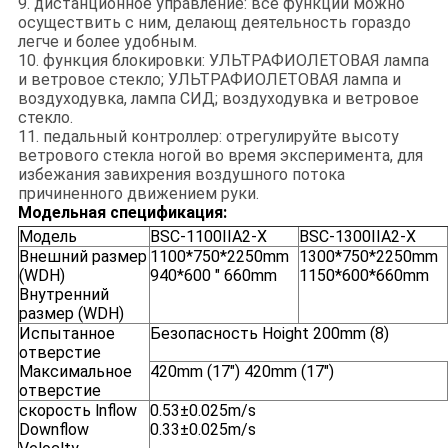
9. дистанционное управление: все функции можно
осуществить с ним, делающ деятельность гораздо
легче и более удобным.
10. функция блокировки: УЛЬТРАФИОЛЕТОВАЯ лампа
и ветровое стекло; УЛЬТРАФИОЛЕТОВАЯ лампа и
воздуходувка, лампа СИД; воздуходувка и ветровое
стекло.
11. педальный контроллер: отрегулируйте высоту
ветрового стекла ногой во время эксперимента, для
избежания завихрения воздушного потока
причиненного движением руки.
Модельная спецификация:
Модель
BSC-1100IIA2-X
BSC-1300IIA2-X
Внешний размер
1100*750*2250mm
1300*750*2250mm
(WDH)
940*600 " 660mm
1150*600*660mm
Внутренний
размер (WDH)
Испытанное
Безопасность Hoight 200mm (8)
отверстие
Максимальное
420mm (17") 420mm (17")
отверстие
скорость lnflow
0.53±0.025m/s
Downflow
0.33±0.025m/s