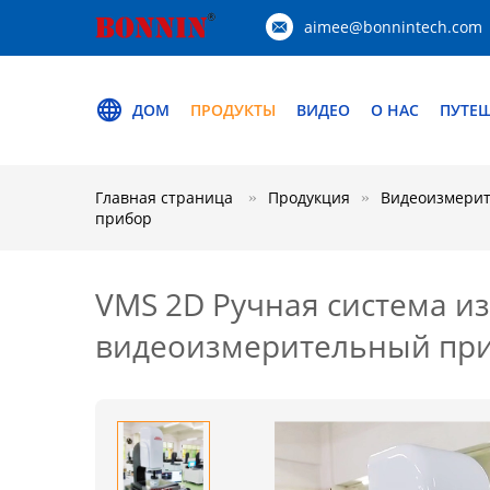
aimee@bonnintech.com
ДОМ
ПРОДУКТЫ
ВИДЕО
О НАС
ПУТЕ
Главная страница
Продукция
Видеоизмерит
прибор
VMS 2D Ручная система и
видеоизмерительный пр