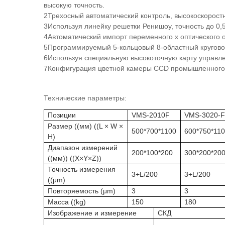
высокую точность.
2Трехосный автоматический контроль, высокоскорост
3Используя линейку решетки Ренишоу, точность до 0,
4Автоматический импорт переменного х оптического 
5Программируемый 5-кольцовый 8-областный круговой 
6Используя специальную высокоточную карту управл
7Конфигурация цветной камеры CCD промышленного 
Технические параметры:
Позиции
VMS-2010F
VMS-3020-
Размер ((мм) ((L × W ×
500*700*1100
600*750*11
H)
Диапазон измерений
200*100*200
300*200*20
((мм)) ((X×Y×Z))
Точность измерения
3+L/200
3+L/200
((μm)
Повторяемость (μm)
3
3
Масса ((kg)
150
180
Изображение и измерение
СКД