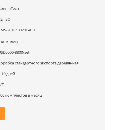
BonninTech
E, ISO
VMS-2010/ 3020/ 4030
1 комплект
USD5500-8800/set
Коробка стандартного экспорта деревянная
5-10 дней
T/T
100 комплектов в месяц