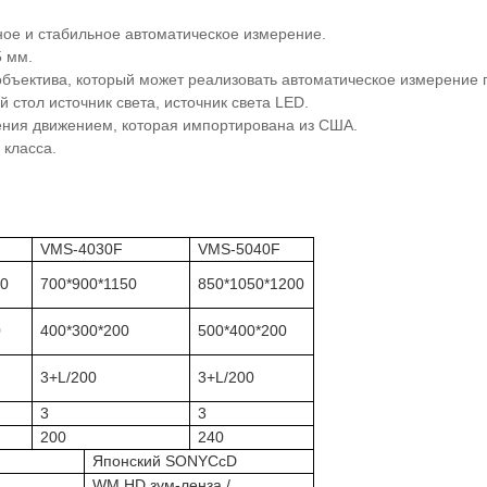
ное и стабильное автоматическое измерение.
5 мм.
объектива, который может реализовать автоматическое измерение
стол источник света, источник света LED.
ения движением, которая импортирована из США.
класса.
F
VMS-4030F
VMS-5040F
00
700*900*1150
850*1050*1200
0
400*300*200
500*400*200
3+L/200
3+L/200
3
3
200
240
Японский SONYCcD
WM HD зум-ленза /