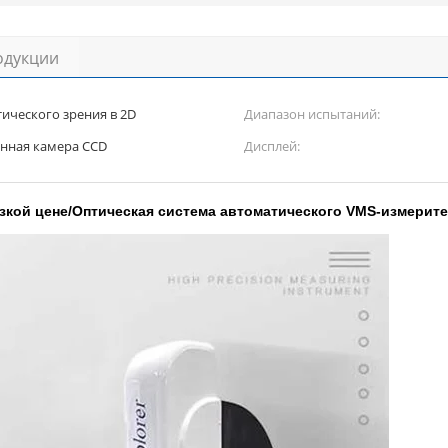
одукции
ического зрения в 2D
Диапазон испытаний:
нная камера CCD
Дисплей:
зкой цене/Оптическая система автоматического VMS-измери