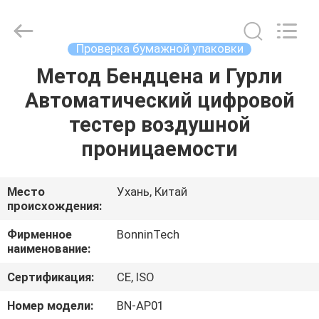
тестера
трением
поставщик.
Copyright
©
Проверка бумажной упаковки
2022
-
2025
Метод Бендцена и Гурли
ДОМ
Wuhan
Bonnin
Автоматический цифровой
Technology
Ltd..
All
ПРОДУКТЫ
тестер воздушной
Rights
Reserved.
Developed
проницаемости
by
ECER
ВИДЕО
Место
Ухань, Китай
происхождения:
О
НАС
Фирменное
BonninTech
наименование:
ПУТЕШЕСТВИЕ
Сертификация:
CE, ISO
ФАБРИКИ
Номер модели:
BN-AP01