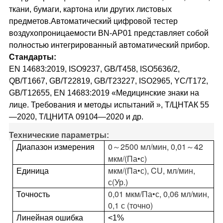
ткани, бумаги, картона или других листовых
предметов.Автоматический цифровой тестер
воздухопроницаемости BN-AP01 представляет собой
полностью интегрированный автоматический прибор.
Стандарты:
EN 14683:2019, ISO9237, GB/T458, ISO5636/2,
QB/T1667, GB/T22819, GB/T23227, ISO2965, YC/T172,
GB/T12655, EN 14683:2019 «Медицинские знаки на
лице. Требования и методы испытаний », Т/ЦНТАК 55
—2020, Т/ЦНИТА 09104—2020 и др.
Технические параметры:
0～2500 мл/мин, 0,01～42
Диапазон измерения
мкм/(Па•с)
мкм/(Па•с), CU, мл/мин,
Единица
с(Ур.)
0,01 мкм/Па•с, 0,06 мл/мин,
Точность
0,1 с (точно)
Линейная ошибка
<1%