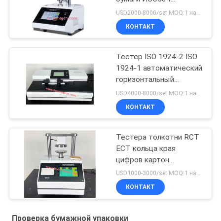
ИСО3034
USD2000-8000/set MOQ:1 набор
КОНТАКТ
Тестер ISO 1924-2 ISO
1924-1 автоматический
горизонтальный
растяжимый для
USD4000-8000/set MOQ:1 набор
салфетки
КОНТАКТ
Тестера толкотни RCT
ECT кольца края
цифров картон
автоматического
USD1000-3000/set MOQ:1 набор
рифленый
КОНТАКТ
Проверка бумажной упаковки