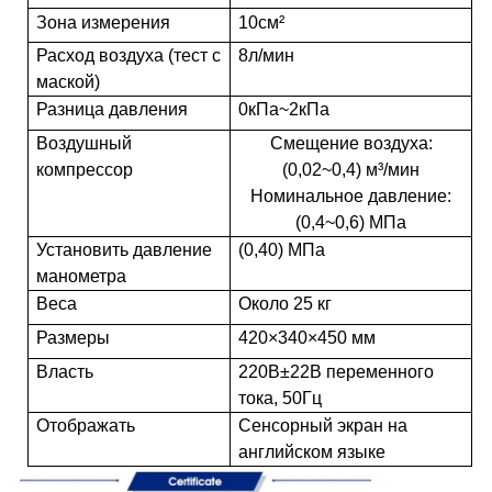
Зона измерения
10см²
Расход воздуха (тест с
8л/мин
маской)
Разница давления
0кПа~2кПа
Воздушный
Смещение воздуха:
компрессор
(0,02~0,4) м³/мин
Номинальное давление:
(0,4~0,6) МПа
Установить давление
(0,40) МПа
манометра
Веса
Около 25 кг
Размеры
420×340×450 мм
Власть
220В±22В переменного
тока, 50Гц
Отображать
Сенсорный экран на
английском языке