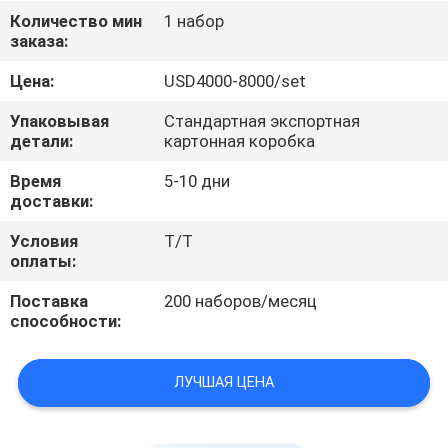
Количество мин
1 набор
ПРОВЕРКА
заказа:
КАЧЕСТВА
Цена:
USD4000-8000/set
Упаковывая
Стандартная экспортная
СВЯЖИТЕСЬ
детали:
картонная коробка
МЫ
Время
5-10 дни
доставки:
СПРОСИТЕ
Условия
T/T
оплаты:
ЦИТАТУ
Поставка
200 наборов/месяц
способности:
КАРТА
САЙТА
ЛУЧШАЯ ЦЕНА
PRIVACY