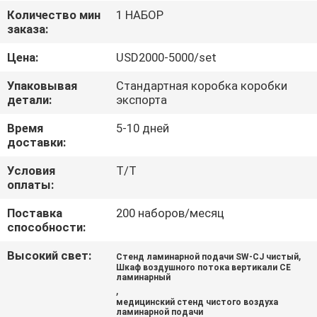
Количество мин
1 НАБОР
ПРОВЕРКА
заказа:
КАЧЕСТВА
Цена:
USD2000-5000/set
Упаковывая
Стандартная коробка коробки
СВЯЖИТЕСЬ
детали:
экспорта
МЫ
Время
5-10 дней
доставки:
СПРОСИТЕ
Условия
T/T
оплаты:
ЦИТАТУ
Поставка
200 наборов/месяц
способности:
КАРТА
Высокий свет:
,
Стенд ламинарной подачи SW-CJ чистый
САЙТА
Шкаф воздушного потока вертикали CE
ламинарный
,
PRIVACY
медицинский стенд чистого воздуха
ламинарной подачи