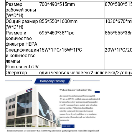
Размер
700*490*515mm
870*580*5
рабочей зоны
(W*D*H)
Общий размер
855*550*1600mm
1030*670*
(W*D*H)
Размер и
695*460*38*1pc
865*555*38
количество
фильтра HEPA
Спецификации
15W*1PC/15W*1PC
20W*1PC/2
и количество
лампы
Fluorescent/UV
Оператор
один человек человек/2 человека/3/оп