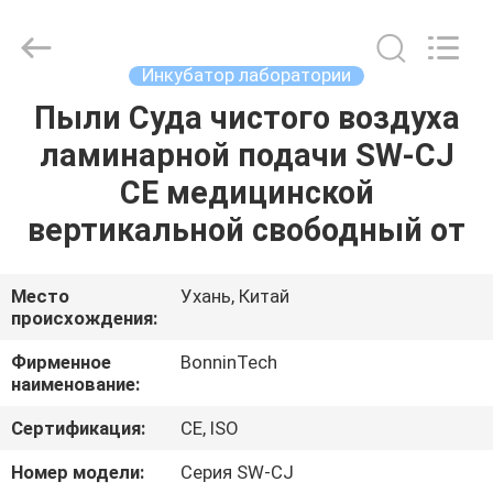
класса
II
поставщик.
Copyright
©
Инкубатор лаборатории
2022
-
2025
Пыли Суда чистого воздуха
ДОМ
Wuhan
Bonnin
ламинарной подачи SW-CJ
Technology
Ltd..
All
ПРОДУКТЫ
CE медицинской
Rights
Reserved.
Developed
вертикальной свободный от
by
ECER
ВИДЕО
Место
Ухань, Китай
происхождения:
О
НАС
Фирменное
BonninTech
наименование:
ПУТЕШЕСТВИЕ
Сертификация:
CE, ISO
ФАБРИКИ
Номер модели:
Серия SW-CJ