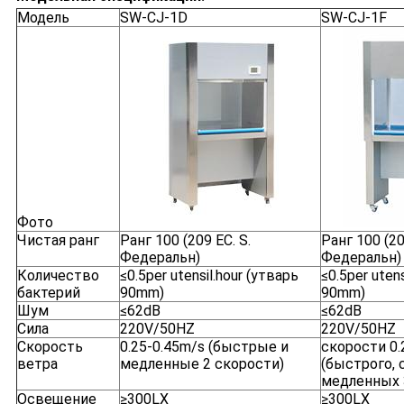
Модель
SW-CJ-1D
SW-CJ-1F
Фото
Чистая ранг
Ранг 100 (209 ЕС. S.
Ранг 100 (20
Федеральн)
Федеральн)
Количество
≤0.5per utensil.hour (утварь
≤0.5per utens
бактерий
90mm)
90mm)
Шум
≤62dB
≤62dB
Сила
220V/50HZ
220V/50HZ
Скорость
0.25-0.45m/s (быстрые и
скорости 0.
ветра
медленные 2 скорости)
(быстрого, 
медленных 
Освещение
≥300LX
≥300LX